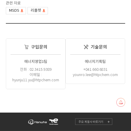
관련 자료
MSDS
리플렛
구입문의
기술문의
에너지영업1팀
에너지기획팀
전화 : 02.3415.9389
+041.660.6831
이메일 :
younro.lee@htpchem.com
hyunju11.yu@htpchem.com
주요 계열사 바로가기