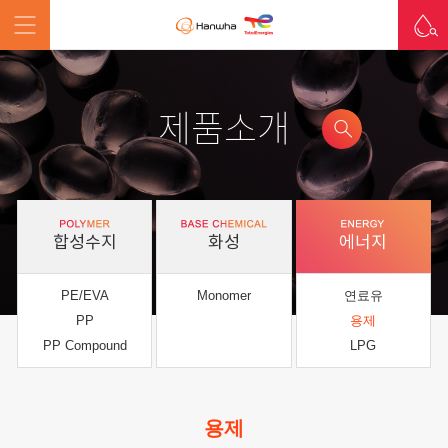
제품소개
합성수지
화성
에너지
PE/EVA
Monomer
연료유
PP
용제
PP Compound
LPG
용제