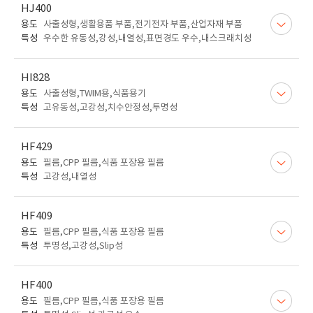
HJ400
용도
사출성형,생활용품 부품,전기전자 부품,산업자재 부품
특성
우수한 유동성,강성,내열성,표면경도 우수,내스크래치성
HI828
용도
사출성형,TWIM용,식품용기
특성
고유동성,고강성,치수안정성,투명성
HF429
용도
필름,CPP 필름,식품 포장용 필름
특성
고강성,내열성
HF409
용도
필름,CPP 필름,식품 포장용 필름
특성
투명성,고강성,Slip성
HF400
용도
필름,CPP 필름,식품 포장용 필름