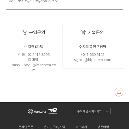
특성
투명성,Slip성,가공성 우수
구입문의
기술문의
수지영업1팀
수지제품연구담당
전화 : 02.3415.9506
+041.660.6128
이메일 :
sg.roh@htpchem.com
minsukpoou@htpchem.co
m
주요 계열사 바로가기
온라인 주문
온라인구매/계약
제보하기
방문예약