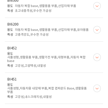
BI6300
용도
자동차 복합 base,생활용품 부품,산업자재 부품
특성
초고내충격성,우수한 가공성
BI6200
용도
자동차 복합 base,생활용품 부품,산업자재 부품,유아용품
특성
고충격강도,우수한 가공성
BI452
용도
사출성형,생활용품 부품,생활가전 부품,대형부품,자동차 복합
base
특성
고강성,고광택성,내열성
BI451
용도
사출성형,자동차용 내장재 부품,복합 컴파운드 Base,생활용품
부품
특성
고강성,내스크래치성,내열성