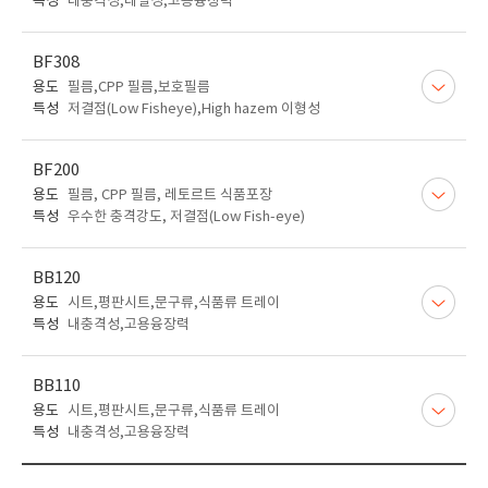
특성
내충격성,내열성,고용융장력
BF308
용도
필름,CPP 필름,보호필름
특성
저결점(Low Fisheye),High hazem 이형성
BF200
용도
필름, CPP 필름, 레토르트 식품포장
특성
우수한 충격강도, 저결점(Low Fish-eye)
BB120
용도
시트,평판시트,문구류,식품류 트레이
특성
내충격성,고용융장력
BB110
용도
시트,평판시트,문구류,식품류 트레이
특성
내충격성,고용융장력