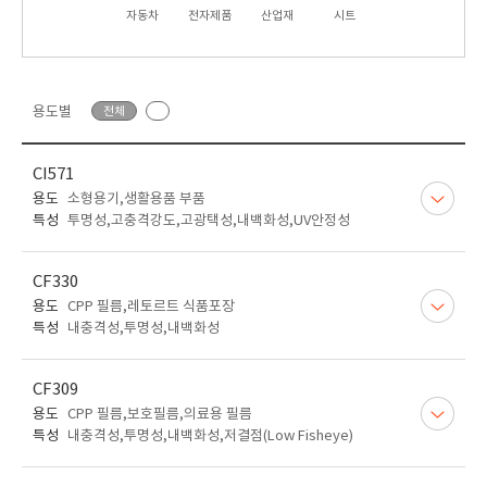
자동차
전자제품
산업재
시트
용도별
전체
CI571
용도
소형용기,생활용품 부품
특성
투명성,고충격강도,고광택성,내백화성,UV안정성
CF330
용도
CPP 필름,레토르트 식품포장
특성
내충격성,투명성,내백화성
CF309
용도
CPP 필름,보호필름,의료용 필름
특성
내충격성,투명성,내백화성,저결점(Low Fisheye)