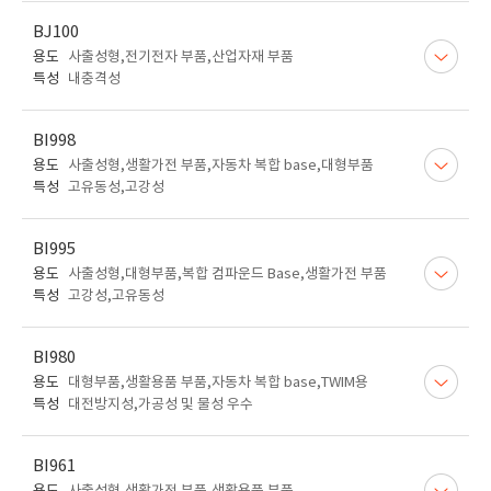
BJ100
용도
사출성형,전기전자 부품,산업자재 부품
특성
내충격성
BI998
용도
사출성형,생활가전 부품,자동차 복합 base,대형부품
특성
고유동성,고강성
BI995
용도
사출성형,대형부품,복합 컴파운드 Base,생활가전 부품
특성
고강성,고유동성
BI980
용도
대형부품,생활용품 부품,자동차 복합 base,TWIM용
특성
대전방지성,가공성 및 물성 우수
BI961