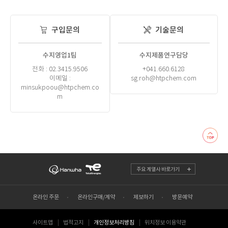
구입문의
기술문의
수지영업1팀
수지제품연구담당
전화 : 02.3415.9506
+041.660.6128
이메일 :
sg.roh@htpchem.com
minsukpoou@htpchem.co
m
주요 계열사 바로가기
온라인 주문
온라인구매/계약
제보하기
방문예약
사이트맵
법적고지
개인정보처리방침
위치정보 이용약관