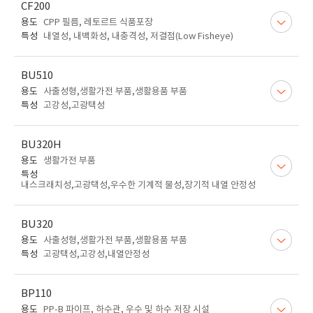
CF200
용도
CPP 필름, 레토르트 식품포장
특성
내열성, 내백화성, 내충격성, 저결점(Low Fisheye)
BU510
용도
사출성형,생활가전 부품,생활용품 부품
특성
고강성,고광택성
BU320H
용도
생활가전 부품
특성
내스크래치성,고광택성,우수한 기계적 물성,장기적 내열 안정성
BU320
용도
사출성형,생활가전 부품,생활용품 부품
특성
고광택성,고강성,내열안정성
BP110
용도
PP-B 파이프, 하수관, 우수 및 하수 저장 시설