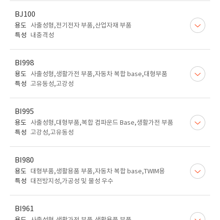
BJ100
용도
사출성형,전기전자 부품,산업자재 부품
특성
내충격성
BI998
용도
사출성형,생활가전 부품,자동차 복합 base,대형부품
특성
고유동성,고강성
BI995
용도
사출성형,대형부품,복합 컴파운드 Base,생활가전 부품
특성
고강성,고유동성
BI980
용도
대형부품,생활용품 부품,자동차 복합 base,TWIM용
특성
대전방지성,가공성 및 물성 우수
BI961