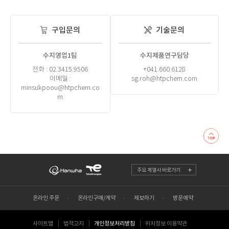
구입문의
기술문의
수지영업1팀
수지제품연구담당
전화 : 02.3415.9506
+041.660.6128
이메일 :
sg.roh@htpchem.com
minsukpoou@htpchem.co
m
주요 계열사 바로가기
온라인 주문
온라인구매/계약
제보하기
방문예약
사이트맵
법적고지
개인정보처리방침
위치정보 이용약관