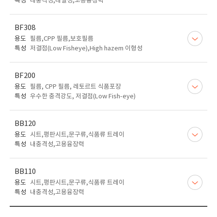
특성
내충격성,내열성,고용융장력
BF308
용도
필름,CPP 필름,보호필름
특성
저결점(Low Fisheye),High hazem 이형성
BF200
용도
필름, CPP 필름, 레토르트 식품포장
특성
우수한 충격강도, 저결점(Low Fish-eye)
BB120
용도
시트,평판시트,문구류,식품류 트레이
특성
내충격성,고용융장력
BB110
용도
시트,평판시트,문구류,식품류 트레이
특성
내충격성,고용융장력