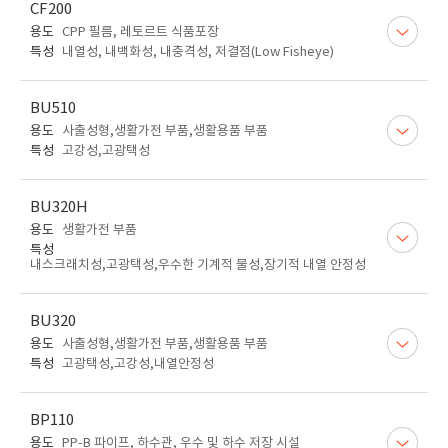
CF200
용도
CPP 필름, 레토르트 식품포장
특성
내열성, 내백화성, 내충격성, 저결점(Low Fisheye)
BU510
용도
사출성형,생활가전 부품,생활용품 부품
특성
고강성,고광택성
BU320H
용도
생활가전 부품
특성
내스크래치성,고광택성,우수한 기계적 물성,장기적 내열 안정성
BU320
용도
사출성형,생활가전 부품,생활용품 부품
특성
고광택성,고강성,내열안정성
BP110
용도
PP-B 파이프, 하수관, 우수 및 하수 저장 시설