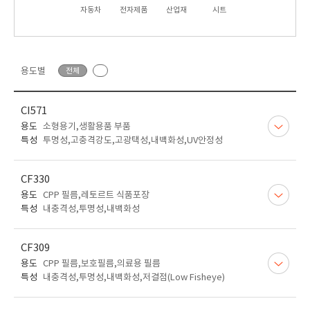
자동차
전자제품
산업재
시트
용도별
전체
CI571
용도
소형용기,생활용품 부품
특성
투명성,고충격강도,고광택성,내백화성,UV안정성
CF330
용도
CPP 필름,레토르트 식품포장
특성
내충격성,투명성,내백화성
CF309
용도
CPP 필름,보호필름,의료용 필름
특성
내충격성,투명성,내백화성,저결점(Low Fisheye)