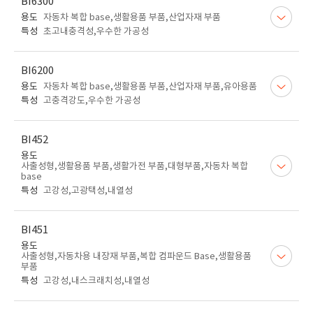
BI6300
용도
자동차 복합 base,생활용품 부품,산업자재 부품
특성
초고내충격성,우수한 가공성
BI6200
용도
자동차 복합 base,생활용품 부품,산업자재 부품,유아용품
특성
고충격강도,우수한 가공성
BI452
용도
사출성형,생활용품 부품,생활가전 부품,대형부품,자동차 복합
base
특성
고강성,고광택성,내열성
BI451
용도
사출성형,자동차용 내장재 부품,복합 컴파운드 Base,생활용품
부품
특성
고강성,내스크래치성,내열성