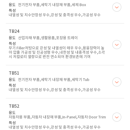
용도
전기전자 부품,세탁기 내장재 부품,세제 Box
특성
내열성 및 치수안정성 우수,강성 및 충격성 우수,가공성 우수
TB24
용도
산업자재 부품,생활용품,포장용 트레이
특성
무기 Filler처방으로 강성 및 내열성이 매우 우수,용융장력이 높
아 압출 가공성 및 진공성형 우수,내한성 및 내충격성 우수,소각
시 저칼로리 열량으로 완전 연소되어 환경보존에 기여
TB51
용도
전기전자 부품,세탁기 내장재 부품,세탁기 Tub
특성
내열성 및 치수안정성 우수,강성 및 충격성 우수,가공성 우수
TB52
용도
자동차용 부품,자동차 내장재 부품,In-Panel,자동차 Door Trim
특성
내열성 및 치수안정성 우수,강성 및 충격성 우수,가공성 우수