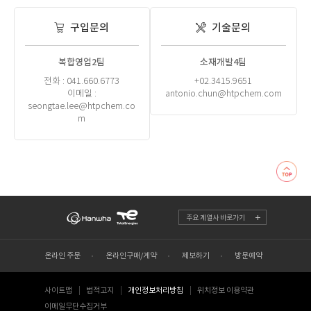
구입문의
기술문의
복합영업2팀
소재개발4팀
전화 : 041.660.6773
+02.3415.9651
이메일 :
antonio.chun@htpchem.com
seongtae.lee@htpchem.co
m
주요 계열사 바로가기
온라인 주문
온라인구매/계약
제보하기
방문예약
사이트맵
법적고지
개인정보처리방침
위치정보 이용약관
이메일무단수집거부