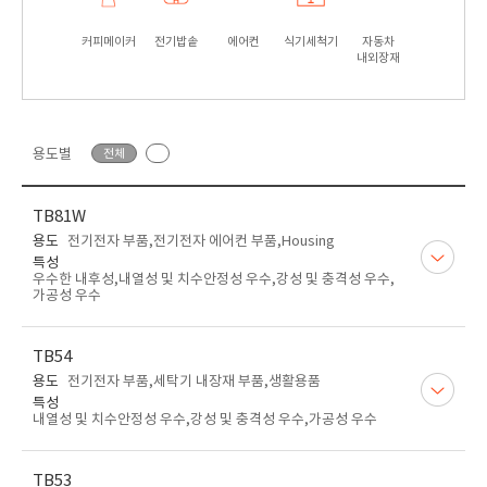
커피메이커
전기밥솥
에어컨
식기세척기
자동차
내외장재
용도별
전체
TB81W
용도
전기전자 부품,전기전자 에어컨 부품,Housing
특성
우수한 내후성,내열성 및 치수안정성 우수,강성 및 충격성 우수,
가공성 우수
TB54
용도
전기전자 부품,세탁기 내장재 부품,생활용품
특성
내열성 및 치수안정성 우수,강성 및 충격성 우수,가공성 우수
TB53