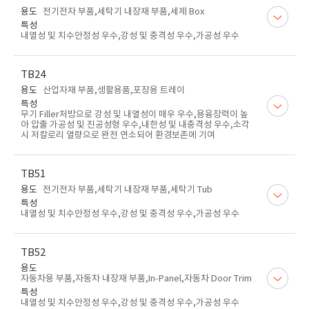
용도
전기전자 부품,세탁기 내장재 부품,세제 Box
특성
내열성 및 치수안정성 우수,강성 및 충격성 우수,가공성 우수
TB24
용도
산업자재 부품,생활용품,포장용 트레이
특성
무기 Filler처방으로 강성 및 내열성이 매우 우수,용융장력이 높
아 압출 가공성 및 진공성형 우수,내한성 및 내충격성 우수,소각
시 저칼로리 열량으로 완전 연소되어 환경보존에 기여
TB51
용도
전기전자 부품,세탁기 내장재 부품,세탁기 Tub
특성
내열성 및 치수안정성 우수,강성 및 충격성 우수,가공성 우수
TB52
용도
자동차용 부품,자동차 내장재 부품,In-Panel,자동차 Door Trim
특성
내열성 및 치수안정성 우수,강성 및 충격성 우수,가공성 우수