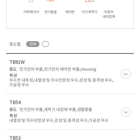
커피메이커
전기밥솥
에어컨
식기세척기
자동차
내외장재
용도별
전체
TB81W
용도
전기전자 부품,전기전자 에어컨 부품,Housing
특성
우수한 내후성,내열성 및 치수안정성 우수,강성 및 충격성 우수,
가공성 우수
TB54
용도
전기전자 부품,세탁기 내장재 부품,생활용품
특성
내열성 및 치수안정성 우수,강성 및 충격성 우수,가공성 우수
TB53