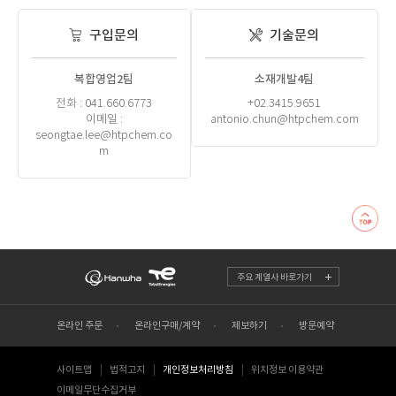
구입문의
기술문의
복합영업2팀
소재개발4팀
전화 : 041.660.6773
+02.3415.9651
이메일 :
antonio.chun@htpchem.com
seongtae.lee@htpchem.co
m
주요 계열사 바로가기
온라인 주문
온라인구매/계약
제보하기
방문예약
사이트맵
법적고지
개인정보처리방침
위치정보 이용약관
이메일무단수집거부