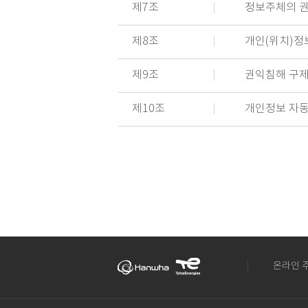
제7조
정보주체의 권
제8조
개인(위치)정
제9조
권익침해 구
제10조
개인정보 자동
온라인 