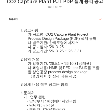
CO2 Capture Plant PJT PDP 설계 용역 공고
2026.03.25
첨부파일
1.
공고사항
가.
공고명
: CO2 Capture Plant Project
Process Design Package (PDP)
설계 용역
나.
발주기관
:
한화토탈에너지스
다.
공고일자
:
’
26. 3. 25
라.
공고기간
:
’
26. 3. 25 ~
’
26. 3.31
2.
용역 개요
가.
용역기간
:
’
26.5.1 ~
’
26.10.31 (6
개월
)
나.
과업내용
: HMB
및
PFD, pre-P&ID
를 포함
한 상업공장
process design package
(
설명회 이후 상세 내용 제공
)
3.
상세 내용 첨부 공고문 참조
4.
문의처
가. 업무 관련
- 담당부서 : 화성에너지연구팀
- 담당자 : 강성신
- 연락처 : 02-3415-9683