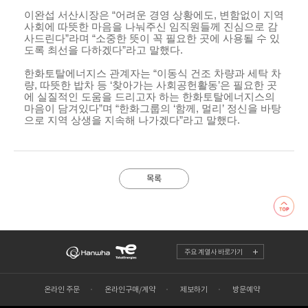
이완섭 서산시장은 “어려운 경영 상황에도
,
변함없이 지역
사회에 따뜻한 마음을 나눠주신 임직원들께 진심으로 감
사드린다”라며 “소중한 뜻이 꼭 필요한 곳에 사용될 수 있
도록 최선을 다하겠다”라고 말했다
.
한화토탈에너지스 관계자는 “이동식 건조 차량과 세탁 차
량
,
따뜻한 밥차 등 ‘찾아가는 사회공헌활동’은 필요한 곳
에 실질적인 도움을 드리고자 하는 한화토탈에너지스의
마음이 담겨있다”며 “한화그룹의 ‘함께
,
멀리’ 정신을 바탕
으로 지역 상생을 지속해 나가겠다”라고 말했다
.
목록
주요 계열사 바로가기
온라인 주문
온라인구매/계약
제보하기
방문예약