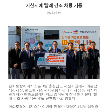
서산시에 빨래 건조 차량 기증
2026.03.04
한화토탈에너지스는
3
일 충청남도 서산시청에서 이완섭
서산시장
,
한도현 서산시자원봉사센터 이사장 등 지자체
관계자와 한화토탈에너지스 임직원이 참석한 가운데 ‘빨
래 건조 차량 기증식’을 진행했다고 밝혔다
.
한화토탈에너지스가 이번에 전달한 차량은
2
억원 상당으