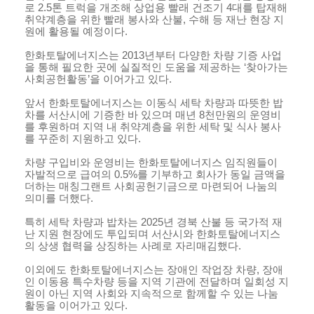
로
2.5
톤 트럭을 개조해 상업용 빨래 건조기
4
대를 탑재해
취약계층을 위한 빨래 봉사와 산불, 수해 등 재난 현장 지
원에 활용될 예정이다
.
한화토탈에너지스는
2013
년부터 다양한 차량 기증 사업
을 통해 필요한 곳에 실질적인 도움을 제공하는 ‘찾아가는
사회공헌활동’을 이어가고 있다
.
앞서 한화토탈에너지스는 이동식 세탁 차량과 따뜻한 밥
차를 서산시에 기증한 바 있으며 매년
8
천만원의 운영비
를 후원하며 지역 내 취약계층을 위한 세탁 및 식사 봉사
를 꾸준히 지원하고 있다
.
차량 구입비와 운영비는 한화토탈에너지스 임직원들이
자발적으로 급여의
0.5%
를 기부하고 회사가 동일 금액을
더하는 매칭그랜트 사회공헌기금으로 마련되어 나눔의
의미를 더했다
.
특히 세탁 차량과 밥차는
2025
년 경북 산불 등 국가적 재
난 지원 현장에도 투입되며 서산시와 한화토탈에너지스
의 상생 협력을 상징하는 사례로 자리매김했다
.
이외에도 한화토탈에너지스는 장애인 작업장 차량
,
장애
인 이동용 특수차량 등을 지역 기관에 전달하며 일회성 지
원이 아닌 지역 사회와 지속적으로 함께할 수 있는 나눔
활동을 이어가고 있다
.