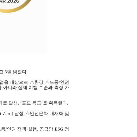
고
3
일 밝혔다
.
업을 대상으로 △환경 △노동/인권
 아니라 실제 이행 수준과 측정 가
과를 달성
,
‘골드 등급’을 획득했다
.
t Zero)
달성 △안전문화 내재화 및
동/인권 정책 실행
,
공급망
ESG
정