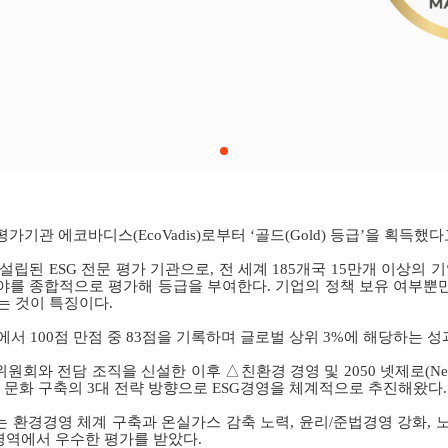
평가기관 에코바디스
(EcoVadis)
로부터 ‘골드
(Gold)
등급’을 획득했다
 설립된
ESG
전문 평가 기관으로
,
전 세계
185
개국
15
만개 이상의 기
야를 종합적으로 평가해 등급을 부여한다
.
기업의 정책 보유 여부뿐만
는 것이 특징이다
.
에서
100
점 만점 중
83
점을 기록하며 글로벌 상위
3%
에 해당하는 성
위원회와 전담 조직을 신설한 이후 △친환경 경영 및
2050
넷제로
(Ne
 문화 구축의
3
대 전략 방향으로
ESG
경영을 체계적으로 추진해왔다
.
 환경경영 체계 구축과 온실가스 감축 노력
,
윤리/준법경영 강화
,
노
영역에서 우수한 평가를 받았다
.