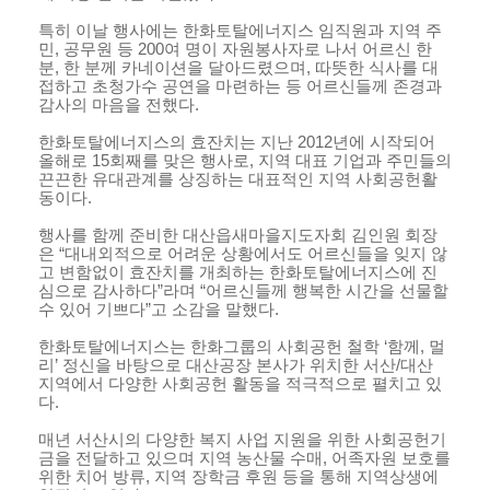
특히 이날 행사에는 한화토탈에너지스 임직원과 지역 주
민
,
공무원 등
200
여 명이 자원봉사자로 나서 어르신 한
분
,
한 분께 카네이션을 달아드렸으며
,
따뜻한 식사를 대
접하고 초청가수 공연을 마련하는 등 어르신들께 존경과
감사의 마음을 전했다
.
한화토탈에너지스의 효잔치는 지난
2012
년에 시작되어
올해로
15
회째를 맞은 행사로
,
지역 대표 기업과 주민들의
끈끈한 유대관계를 상징하는 대표적인 지역 사회공헌활
동이다
.
행사를 함께 준비한 대산읍새마을지도자회 김인원 회장
은 “대내외적으로 어려운 상황에서도 어르신들을 잊지 않
고 변함없이 효잔치를 개최하는 한화토탈에너지스에 진
심으로 감사하다”라며 “어르신들께 행복한 시간을 선물할
수 있어 기쁘다”고 소감을 말했다
.
한화토탈에너지스는 한화그룹의 사회공헌 철학 ‘함께
,
멀
리’ 정신을 바탕으로 대산공장 본사가 위치한 서산/대산
지역에서 다양한 사회공헌 활동을 적극적으로 펼치고 있
다
.
매년 서산시의 다양한 복지 사업 지원을 위한 사회공헌기
금을 전달하고 있으며 지역 농산물 수매
,
어족자원 보호를
위한 치어 방류
,
지역 장학금 후원 등을 통해 지역상생에