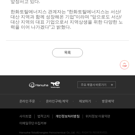
앞장서고 있다
.
한화토탈에너지스 관계자는 “한화토탈에너지스는 서산/
대산 지역과 함께 성장해온 기업”이라며 “앞으로도 서산/
대산 지역의 대표 기업으로서 지역상생을 위한 다양한 노
력을 이어 나가겠다”고 밝혔다
.
목록
주요 계열사 바로가기
온라인 주문
온라인구매/계약
제보하기
방문예약
사이트맵
법적고지
개인정보처리방침
위치정보 이용약관
이메일무단수집거부