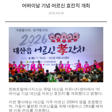
어버이날 기념 어르신 효잔치 개최
2026.04.30
한화토탈에너지스는
30
일 대산읍 커뮤니티센터에서 ‘어
버이날 기념 대산읍 어르신 효잔치’를 개최했다고 밝혔다
.
이번 행사에는 대산읍 거주 어르신
1500
여 명을 초청했으
며
,
거동이 불편한 어르신들을 위해 대형버스
19
대를 배차
해 이동 편의를 지원했다
.