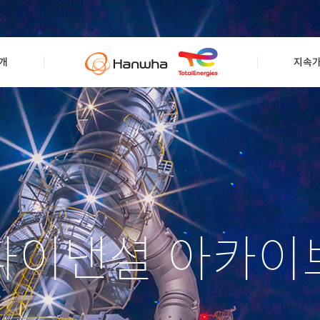
개
지속
파이낸셜 아카이