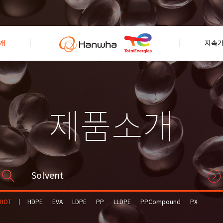
개
지속
제품소개
HOT
HDPE
EVA
LDPE
PP
LLDPE
PPCompound
PX
Solvent