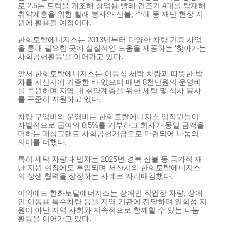
로
2.5
톤 트럭을 개조해 상업용 빨래 건조기
4
대를 탑재해
취약계층을 위한 빨래 봉사와 산불, 수해 등 재난 현장 지
원에 활용될 예정이다
.
한화토탈에너지스는
2013
년부터 다양한 차량 기증 사업
을 통해 필요한 곳에 실질적인 도움을 제공하는 ‘찾아가는
사회공헌활동’을 이어가고 있다
.
앞서 한화토탈에너지스는 이동식 세탁 차량과 따뜻한 밥
차를 서산시에 기증한 바 있으며 매년
8
천만원의 운영비
를 후원하며 지역 내 취약계층을 위한 세탁 및 식사 봉사
를 꾸준히 지원하고 있다
.
차량 구입비와 운영비는 한화토탈에너지스 임직원들이
자발적으로 급여의
0.5%
를 기부하고 회사가 동일 금액을
더하는 매칭그랜트 사회공헌기금으로 마련되어 나눔의
의미를 더했다
.
특히 세탁 차량과 밥차는
2025
년 경북 산불 등 국가적 재
난 지원 현장에도 투입되며 서산시와 한화토탈에너지스
의 상생 협력을 상징하는 사례로 자리매김했다
.
이외에도 한화토탈에너지스는 장애인 작업장 차량
,
장애
인 이동용 특수차량 등을 지역 기관에 전달하며 일회성 지
원이 아닌 지역 사회와 지속적으로 함께할 수 있는 나눔
활동을 이어가고 있다
.