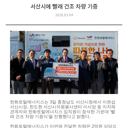
서산시에 빨래 건조 차량 기증
2026.03.04
한화토탈에너지스는
3
일 충청남도 서산시청에서 이완섭
서산시장
,
한도현 서산시자원봉사센터 이사장 등 지자체
관계자와 한화토탈에너지스 임직원이 참석한 가운데 ‘빨
래 건조 차량 기증식’을 진행했다고 밝혔다
.
한화토탈에너지스가 이번에 전달한 차량은
2
억원 상당으