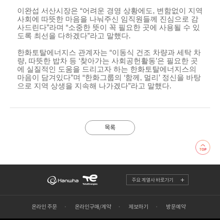
이완섭 서산시장은 “어려운 경영 상황에도
,
변함없이 지역
사회에 따뜻한 마음을 나눠주신 임직원들께 진심으로 감
사드린다”라며 “소중한 뜻이 꼭 필요한 곳에 사용될 수 있
도록 최선을 다하겠다”라고 말했다
.
한화토탈에너지스 관계자는 “이동식 건조 차량과 세탁 차
량
,
따뜻한 밥차 등 ‘찾아가는 사회공헌활동’은 필요한 곳
에 실질적인 도움을 드리고자 하는 한화토탈에너지스의
마음이 담겨있다”며 “한화그룹의 ‘함께
,
멀리’ 정신을 바탕
으로 지역 상생을 지속해 나가겠다”라고 말했다
.
목록
주요 계열사 바로가기
온라인 주문
온라인구매/계약
제보하기
방문예약