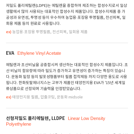
저밀도 폴리에틸렌(LDPE)는 에틸렌을 중합하여 제조하는 합성수지로서 일상
생활에서 많이 사용되는 대표적인 합성수지 제품입니다. 합성수지제품 중 가
공성과 유연성, 투명성 등이 우수하여 농업용·포장용 투명필름, 전선피복, 일
회용 제품 등의 원료로 사용됩니다.
ex)
농업용·포장용 투명필름, 전선피복, 일회용 제품
EVA
Ethylene Vinyl Acetate
에틸렌과 초산비닐을 공중합시켜 생산하는 대표적인 합성수지 제품입니다. 초
산 비닐의 함유량에 따라 밀도가 증가하고 유연성이 증가하는 특징이 있습니
다. 운동화 밑창 등의 발포성형품부터 필름 접착제등 까지 다양한 용도로 사용
됩니다. 한화토탈에너지스는 고부가 제품인 태양전지용 EVA가 '15년 세계일
류상품으로 선정되며 기술력을 인정받았습니다.
ex)
태양전지용 필름, 압출코팅, 운동화 midsole
선형저밀도 폴리에틸렌, LLDPE
Linear Low Density
Polyethylene