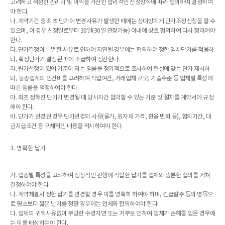
고려하고 적정한 관리비 및 이익을 가산한 합리적인 산정방식에 따라 협의하여 결정하여
야 한다.
나. 계약기간 중 최초 단가에 변경사유가 발생한 때에는 상대방에게 단가조정신청을 할 수
있으며, 이 경우 신청일로부터 30일(30일 연장가능) 이내에 상호 협의하여 다시 정하여야
한다.
다. 단가결정이 특별한 사유로 인하여 지연될 경우에는 협의하여 정한 임시단가를 적용하
되, 확정단가가 결정된 때에 소급하여 정산한다.
라. 원가산정에 있어 기준이 되는 임률을 정기적으로 조사하여 현실에 맞는 단가 제시하
되, 동종업계의 인건비를 고려하여 작업여건, 거래업체 규모, 기술수준 등 업체별 특성에
따른 임률을 책정하여야 한다.
마. 최초 정해진 단가가 변경될 때 당사자간 협의할 수 있는 기준 및 절차를 계약서에 규정
해야 한다.
바. 단가가 변경된 경우 단가변경의 사유(물가, 원자재 가격, 환율 변화 등), 협의기간, 대
금지급조건 등 구체적인 내용을 적시하여야 한다.
3. 명확한 납기
가. 업종별 특성을 고려하여 정상적인 관행에 적합한 납기를 업체와 충분한 협의를 거쳐
결정하여야 한다.
나. 계약체결시 정한 납기를 변경할 경우 이를 명확히 하여야 하며, 긴급발주 등의 명목으
로 평소보다 짧은 납기를 정할 경우에는 업체와 합의하여야 한다.
다. 업체의 귀책사유없이 부당한 수령지연 또는 거부로 인하여 업체가 손해를 입은 경우에
는 이를 배상하여야 한다.