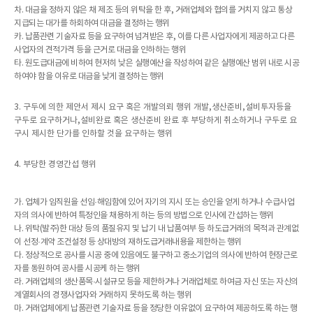
차. 대금을 정하지 않은 채 제조 등의 위탁을 한 후, 거래업체와 협의를 거치지 않고 통상
지급되는 대가를 하회하여 대금을 결정하는 행위
카. 납품관련 기술자료 등을 요구하여 넘겨받은 후, 이를 다른 사업자에게 제공하고 다른
사업자의 견적가격 등을 근거로 대금을 인하하는 행위
타. 원도급대금에 비하여 현저히 낮은 실행예산을 작성하여 같은 실행예산 범위 내로 시공
하여야 함을 이유로 대금을 낮게 결정하는 행위
3. 구두에 의한 제안서 제시 요구 혹은 개발의뢰 행위 개발,생산준비,설비투자등을
구두로 요구하거나,설비완료 혹은 생산준비 완료 후 부당하게 취소하거나 구두로 요
구시 제시한 단가를 인하할 것을 요구하는 행위
4. 부당한 경영간섭 행위
가. 업체가 임직원을 선임·해임함에 있어 자기의 지시 또는 승인을 얻게 하거나 수급사업
자의 의사에 반하여 특정인을 채용하게 하는 등의 방법으로 인사에 간섭하는 행위
나. 위탁(발주)한 대상 등의 품질유지 및 납기 내 납품여부 등 하도급거래의 목적과 관계없
이 선정·계약 조건설정 등 상대방의 재하도급거래내용을 제한하는 행위
다. 정상적으로 공사를 시공 중에 있음에도 불구하고 중소기업의 의사에 반하여 현장근로
자를 동원하여 공사를 시공케 하는 행위
라. 거래업체의 생산품목·시설규모 등을 제한하거나 거래업체로 하여금 자신 또는 자신의
계열회사의 경쟁사업자와 거래하지 못하도록 하는 행위
마. 거래업체에게 납품관련 기술자료 등을 정당한 이유없이 요구하여 제공하도록 하는 행