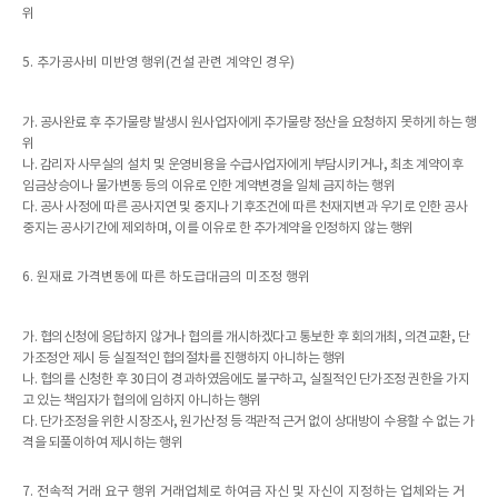
위
5. 추가공사비 미반영 행위(건설 관련 계약인 경우)
가. 공사완료 후 추가물량 발생시 원사업자에게 추가물량 정산을 요청하지 못하게 하는 행
위
나. 감리자 사무실의 설치 및 운영비용을 수급사업자에게 부담시키거나, 최초 계약이후
임금상승이나 물가변동 등의 이유로 인한 계약변경을 일체 금지하는 행위
다. 공사 사정에 따른 공사지연 및 중지나 기후조건에 따른 천재지변과 우기로 인한 공사
중지는 공사기간에 제외하며, 이를 이유로 한 추가계약을 인정하지 않는 행위
6. 원재료 가격변동에 따른 하도급대금의 미조정 행위
가. 협의신청에 응답하지 않거나 협의를 개시하겠다고 통보한 후 회의개최, 의견교환, 단
가조정안 제시 등 실질적인 협의절차를 진행하지 아니하는 행위
나. 협의를 신청한 후 30日이 경과하였음에도 불구하고, 실질적인 단가조정 권한을 가지
고 있는 책임자가 협의에 임하지 아니하는 행위
다. 단가조정을 위한 시장조사, 원가산정 등 객관적 근거 없이 상대방이 수용할 수 없는 가
격을 되풀이하여 제시하는 행위
7. 전속적 거래 요구 행위 거래업체로 하여금 자신 및 자신이 지정하는 업체와는 거