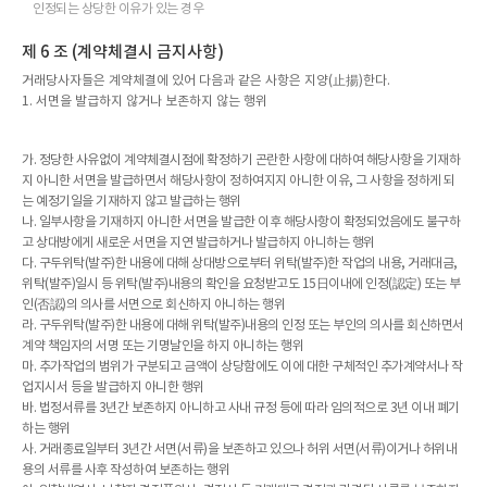
인정되는 상당한 이유가 있는 경우
제 6 조 (계약체결시 금지사항)
거래당사자들은 계약체결에 있어 다음과 같은 사항은 지양(止揚)한다.
1. 서면을 발급하지 않거나 보존하지 않는 행위
가. 정당한 사유없이 계약체결시점에 확정하기 곤란한 사항에 대하여 해당사항을 기재하
지 아니한 서면을 발급하면서 해당사항이 정하여지지 아니한 이유, 그 사항을 정하게 되
는 예정기일을 기재하지 않고 발급하는 행위
나. 일부사항을 기재하지 아니한 서면을 발급한 이후 해당사항이 확정되었음에도 불구하
고 상대방에게 새로운 서면을 지연 발급하거나 발급하지 아니하는 행위
다. 구두위탁(발주)한 내용에 대해 상대방으로부터 위탁(발주)한 작업의 내용, 거래대금,
위탁(발주)일시 등 위탁(발주)내용의 확인을 요청받고도 15日이내에 인정(認定) 또는 부
인(否認)의 의사를 서면으로 회신하지 아니하는 행위
라. 구두위탁(발주)한 내용에 대해 위탁(발주)내용의 인정 또는 부인의 의사를 회신하면서
계약 책임자의 서명 또는 기명날인을 하지 아니하는 행위
마. 추가작업의 범위가 구분되고 금액이 상당함에도 이에 대한 구체적인 추가계약서나 작
업지시서 등을 발급하지 아니한 행위
바. 법정서류를 3년간 보존하지 아니하고 사내 규정 등에 따라 임의적으로 3년 이내 폐기
하는 행위
사. 거래종료일부터 3년간 서면(서류)을 보존하고 있으나 허위 서면(서류)이거나 허위내
용의 서류를 사후 작성하여 보존하는 행위