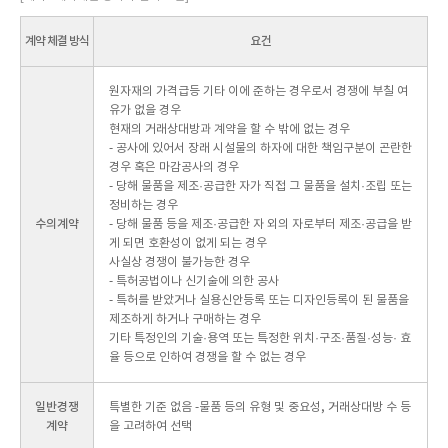
계약 체결 방식
요건
원자재의 가격급등 기타 이에 준하는 경우로서 경쟁에 부칠 여
유가 없을 경우
현재의 거래상대방과 계약을 할 수 밖에 없는 경우
- 공사에 있어서 장래 시설물의 하자에 대한 책임구분이 곤란한
경우 혹은 마감공사의 경우
- 당해 물품을 제조·공급한 자가 직접 그 물품을 설치·조립 또는
정비하는 경우
수의계약
- 당해 물품 등을 제조·공급한 자 외의 자로부터 제조·공급을 받
게 되면 호환성이 없게 되는 경우
사실상 경쟁이 불가능한 경우
- 특허공법이나 신기술에 의한 공사
- 특허를 받았거나 실용신안등록 또는 디자인등록이 된 물품을
제조하게 하거나 구매하는 경우
기타 특정인의 기술·용역 또는 특정한 위치·구조·품질·성능· 효
율 등으로 인하여 경쟁을 할 수 없는 경우
일반경쟁
특별한 기준 없음
-물품 등의 유형 및 중요성, 거래상대방 수 등
계약
을 고려하여 선택