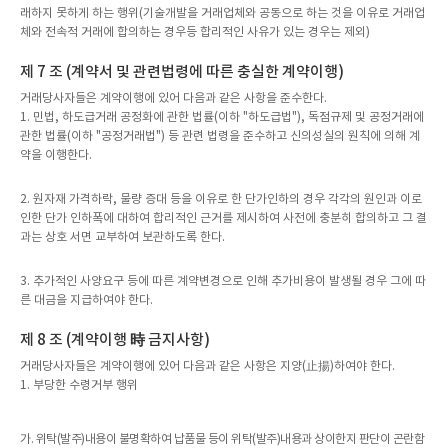
래하지 못하게 하는 행위(기술개발을 거래업체와 공동으로 하는 것을 이유로 거래업
체와 전속적 거래에 합의하는 경우등 합리적인 사유가 있는 경우는 제외)
제 7 조 (계약서 및 관련법령에 따른 충실한 계약이행)
거래당사자들은 계약이행에 있어 다음과 같은 사항을 준수한다.
1. 민법, 하도급거래 공정화에 관한 법률(이하 "하도급법"), 독점규제 및 공정거래에
관한 법률(이하 "공정거래법") 등 관련 법령을 준수하고 신의성실의 원칙에 의해 계
약을 이행한다.
2. 원자재 가격하락, 물량 증대 등을 이유로 한 단가인하의 경우 각각의 원인과 이로
인한 단가 인하폭에 대하여 합리적인 근거를 제시하여 사전에 충분히 합의하고 그 결
과는 상호 서면 교부하여 보관하도록 한다.
3. 추가적인 사양요구 등에 따른 계약변경으로 인해 추가비용이 발생될 경우 그에 따
른 대금을 지급하여야 한다.
제 8 조 (계약이행 時 금지사항)
거래당사자들은 계약이행에 있어 다음과 같은 사항은 지양(止揚)하여야 한다.
1. 부당한 수령거부 행위
가. 위탁(발주)내용이 불명확하여 납품물 등이 위탁(발주)내용과 상이한지 판단이 곤란함