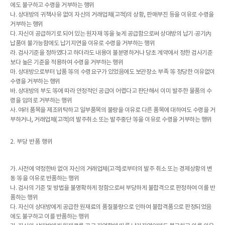
에도 불구하고 수령을 거부하는 행위
나. 상대방의 귀책사유 없이 자신의 거래업체(고객)의 상황, 판매부진 등을 이유로 수령을
거부하는 행위
다. 자신이 공급하기로 되어 있는 원자재 等을 늦게 공급함으로써 상대방의 납기·공기內
납품이 불가능함에도 납기지연을 이유로 수령을 거부하는 행위
라. 검사기준을 정하였다고 하더라도 내용이 불분명하거나 당초 계약에서 정한 검사기준
보다 높은 기준을 적용하여 수령을 거부하는 행위
마. 상대방으로부터 납품 等의 수령요구가 있었음에도 보관장소 부족 等 정당한 이유없이
수령을 거부하는 행위
바. 상대방의 부도 等에 따라 안정적인 공급이 어렵다고 판단해서 이미 발주한 물품의 수
령을 임의로 거부하는 행위
사. 여러 품목을 제조위탁하고 일부품목의 불량을 이유로 다른 품목에 대하여도 수령을 거
부하거나, 거래업체(고객)의 발주취소 또는 발주중단 等을 이유로 수령을 거부하는 행위
2. 부당 반품 행위
가. 사전에 약정한바 없이 자신의 거래업체(고객)로부터의 발주 취소 또는 경제상황의 변
동 等을 이유로 반품하는 행위
나. 검사의 기준 및 방법을 불명확하게 정함으로써 부당하게 불합격으로 판정하여 이를 반
품하는 행위
다. 자신이 상대방에게 공급한 원재료의 품질불량으로 인하여 불합격품으로 판정되었음
에도 불구하고 이를 반품하는 행위