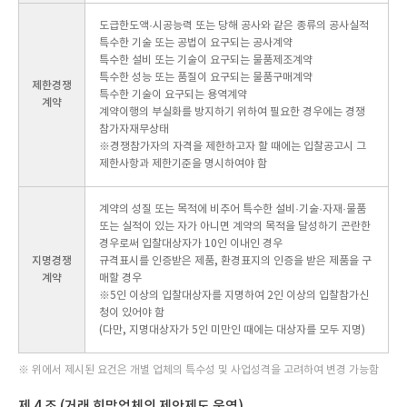
도급한도액·시공능력 또는 당해 공사와 같은 종류의 공사실적
특수한 기술 또는 공법이 요구되는 공사계약
특수한 설비 또는 기술이 요구되는 물품제조계약
특수한 성능 또는 품질이 요구되는 물품구매계약
제한경쟁
특수한 기술이 요구되는 용역계약
계약
계약이행의 부실화를 방지하기 위하여 필요한 경우에는 경쟁
참가자재무상태
※경쟁참가자의 자격을 제한하고자 할 때에는 입찰공고시 그
제한사항과 제한기준을 명시하여야 함
계약의 성질 또는 목적에 비추어 특수한 설비·기술·자재·물품
또는 실적이 있는 자가 아니면 계약의 목적을 달성하기 곤란한
경우로써 입찰대상자가 10인 이내인 경우
지명경쟁
규격표시를 인증받은 제품, 환경표지의 인증을 받은 제품을 구
계약
매할 경우
※5인 이상의 입찰대상자를 지명하여 2인 이상의 입찰참가신
청이 있어야 함
(다만, 지명대상자가 5인 미만인 때에는 대상자를 모두 지명)
※ 위에서 제시된 요건은 개별 업체의 특수성 및 사업성격을 고려하여 변경 가능함
제 4 조 (거래 희망업체의 제안제도 운영)