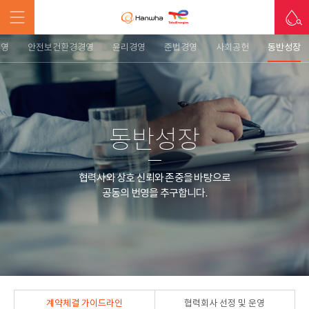
경영
안전보건환경경영
윤리경영
준법경영
사회공헌
동반성장
동반성장
협력사와 상호 신뢰와 존중을 바탕으로
공동의 번영을 추구합니다.
계약체결 가이드라인
협력회사 선정 및 운영