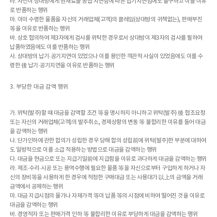
라. 자신이 상대방에게 원재료를 공급 지연함에 따른 납기지연임에도 불구하고 이를 이유
로 반품하는 행위
마. 이미 수령한 물품을 자신의 거래업체(고객)의 클레임(상대방의 귀책없는), 판매부진
等을 이유로 반품하는 행위
바. 상호 협의하여 제3자에게 검사를 위탁한 경우로서 상대방이 제3자의 검사를 필하여
납품하였음에도 이를 반품하는 행위
사. 상대방의 납기·공기지연이 있었으나 이를 용인한 객관적 사실이 있었음에도 이를 수
령한 後 납기·공기지연을 이유로 반품하는 행위
3. 부당한 대금 감액 행위
가. 위탁(발주)할 때 대금을 감액할 조건 等을 명시하지 아니하고 위탁(발주) 後 협조요청
또는 자신의 거래업체(고객)의 발주취소, 경제상황의 변동 等 불합리한 이유를 들어 대금
을 감액하는 행위
나. 단가인하에 관한 합의가 성립한 경우 당해 합의 성립前에 위탁(발주)한 부분에 대하여
도 일방적으로 이를 소급 적용하는 방법으로 대금을 감액하는 행위
다. 대금을 현금으로 또는 지급기일前에 지급함을 이유로 과다하게 대금을 감액하는 행위
라. 제조·수리·시공 또는 용역수행에 필요한 물품 等을 자신으로부터 구입하게 하거나 자
신의 장비等을 사용하게 한 경우에 적정한 구매대금 또는 사용대가 以上의 금액을 거래
금액에서 공제하는 행위
마. 대금 지급시점의 물가나 자재가격 等이 납품 等의 시점에 비하여 떨어진 것을 이유로
대금을 감액하는 행위
바. 경영적자 또는 판매가격 인하 等 불합리한 이유로 부당하게 대금을 감액하는 행위