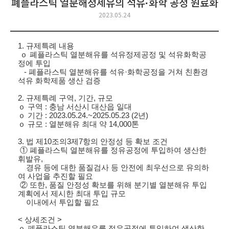
폐플라스틱 열분해정제유의 석유·화학 공정 원료화
2023.05.24
1.
규제특례 내용
ｏ
폐플라스틱 열분해유를 석유정제공정 및 석유화학공
정에 투입
- 폐플라스틱 열분해유를 석유·화학공정을 거쳐 친환경
석유 화학제품 생산 검증
2.
규제특례 구역
,
기간
,
규모
ｏ
구역
:
충남 서산시 대산읍 일대
ｏ
기간
: 2023.05.24.~2025.05.23
(2
년
)
ｏ
규모
:
열분해유 최대 약
14,000
톤
3.
법 제
10
조의
3
제
7
항의 안정성 등 확보 조건
①
폐플라스틱 열분해유를 정유공정에 투입하여 생산한
휘발유
,
경유 등에 대한 품질검사 등 안전에 최우선으로 유의하
여 사업을 추진할 필요
②
또한
,
품질 안정성 확보를 위해 분기별 열분해유 투입
계획에서 제시한 최대 투입 규모
이내에서 투입할 필요
<
상세조건
>
ｏ
폐플라스틱 열분해유를 정유공정에 투입하여 생산한