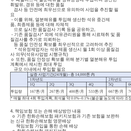
휘발유
,
경유 등에 대한 품질
검사 등 안전에 최우선으로 유의하여 사업을 추진할 필
요
-
이를 위해
,
열분해유를 투입해 생산한 석유 중간제
품
,
최종제품 등에 대해 자체적
으로 실시한 품질검사 기록 등을 공유하고
,
-
기존 품질검사
*
외에 석유관리원을 통해 시료채취 및 품
질검사를 추가로 의뢰하는
등 품질 안전성 확보를 최우선적으로 고려하여 추진
*
석유정제업자는 석유제품 생산시 월
1
회 이상 품질검
사 의무
(
석유사업법 시행규칙
)
ｏ
또한
,
품질 안정성 확보를 위해 분기별 열분해유 투입
계획에서 제시한 최대 투입
규모 이내에서 투입할 필요
실증 사업기간
(24
개월
) -
총
14,000
톤 內
1
차년도
2
차년도
1Q
2Q
3Q
4Q
5Q
6
투입량
167
톤
/
月
267
톤
/
月
400
톤
/
月
533
톤
/
月
667
톤
/
月
7
*
매월 최대
4
회 투입계획
,
희석율 약
0.0%~0.1% (
불순물 농도에 따라 조
4.
책임보험 또는 손해 배상방안 내용
ｏ
기
존 한화손해보험 패키지보험과 기존 보험을 보완하
는 신규 한화손해보험 영문배상
책임보험 가입을 통한 손해 배상
ｏ
한화손해보험 패키지보험