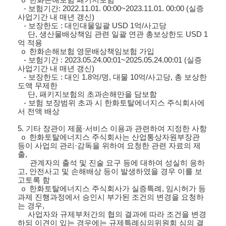
-
보험기간
: 2022.11.01. 00:00~2023.11.01. 00:00 (
실증
사업기간 내 매년 갱신
)
-
보장한도
:
대인대물일괄
USD 1
억
/
사고당
단
,
생산물배상책임 관련 일괄 연관 총보상한도
USD 1
억 적용
ｏ
한화손해보험 영문배상책임보험 가입
-
보험기간
: 2023.05.24.00:01~2025.05.24.00:01 (
실증
사업기간 내 매년 갱신
)
-
보장한도
:
대인
1.8
억
/
명
,
대물
10
억
/
사고당
,
총 보상한
도액 무제한
단
,
패키지보험의 초과손해만을 담보함
-
보험 보장범위 초과 시 한화토탈에너지스 주식회사에
서 전액 배상
5.
기타 장관이 제품·서비스 이용과 관련하여 지정한 사항
ｏ
한화토탈에너지스 주식회사는 산업통상자원부장관
등이 사업의 관리·감독을 위하여 요청한 관련 자료의 제
출
,
관계자의 출석 및 진술 요구 등에 대하여 성실히 응하
고
,
안전사고 및 손해배상 등이 발생하였을 경우 이를 보
고토록 함
ｏ
한화토탈에너지스 주식회사가 실증특례,
임시허가 등
과제 진행과정에서 승인시 부가된 조건의 변경을 요청하
는 경우
,
사업자와 규제부처간의 협의 결과에 따라 조건을 변경
하되 이견이 있는 경우에는 규제특례심의위원회 심의 결