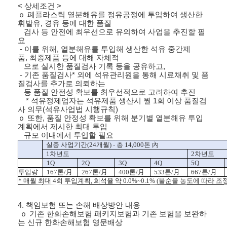
<
상세조건
>
ｏ
폐플라스틱 열분해유를 정유공정에 투입하여 생산한
휘발유
,
경유 등에 대한 품질
검사 등 안전에 최우선으로 유의하여 사업을 추진할 필
요
-
이를 위해
,
열분해유를 투입해 생산한 석유 중간제
품
,
최종제품 등에 대해 자체적
으로 실시한 품질검사 기록 등을 공유하고
,
-
기존 품질검사
*
외에 석유관리원을 통해 시료채취 및 품
질검사를 추가로 의뢰하는
등 품질 안전성 확보를 최우선적으로 고려하여 추진
*
석유정제업자는 석유제품 생산시 월
1
회 이상 품질검
사 의무
(
석유사업법 시행규칙
)
ｏ
또한
,
품질 안정성 확보를 위해 분기별 열분해유 투입
계획에서 제시한 최대 투입
규모 이내에서 투입할 필요
실증 사업기간
(24
개월
) -
총
14,000
톤
內
1
차년도
2
차년도
1Q
2Q
3Q
4Q
5Q
투입량
167
톤
/
月
267
톤
/
月
400
톤
/
月
533
톤
/
月
667
톤
/
月
*
매월 최대
4
회 투입계획
,
희석율 약
0.0%~0.1% (
불순물 농도에 따라 조
4.
책임보험 또는 손해 배상방안 내용
ｏ
기존 한화손해보험 패키지보험과 기존 보험을 보완하
는 신규 한화손해보험 영문배상