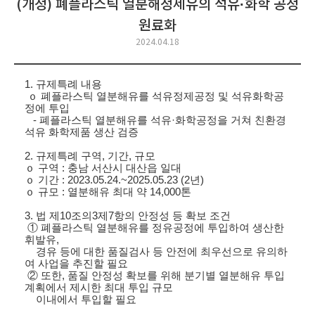
(개정) 폐플라스틱 열분해정제유의 석유·화학 공정
원료화
2024.04.18
1.
규제특례 내용
ｏ
폐플라스틱 열분해유를 석유정제공정 및 석유화학공
정에 투입
-
폐플라스틱 열분해유를 석유·화학공정을 거쳐 친환경
석유 화학제품 생산 검증
2.
규제특례 구역
,
기간
,
규모
ｏ
구역
:
충남 서산시 대산읍 일대
ｏ
기간
: 2023.05.24.~2025.05.23 (2
년
)
ｏ
규모
:
열분해유 최대 약
14,000
톤
3.
법 제
10
조의
3
제
7
항의 안정성 등 확보 조건
①
폐플라스틱 열분해유를 정유공정에 투입하여 생산한
휘발유
,
경유 등에 대한 품질검사 등 안전에 최우선으로 유의하
여 사업을 추진할 필요
②
또한
,
품질 안정성 확보를 위해 분기별 열분해유 투입
계획에서 제시한 최대 투입 규모
이내에서 투입할 필요