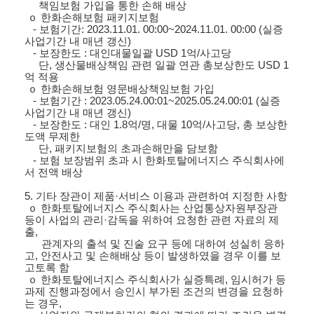
책임보험 가입을 통한 손해 배상
ｏ
한화손해보험 패키지보험
-
보험기간
: 2023.11.01. 00:00~2024.11.01. 00:00 (
실증
사업기간 내 매년 갱신
)
-
보장한도
:
대인대물일괄
USD 1
억
/
사고당
단
,
생산물배상책임 관련 일괄 연관 총보상한도
USD 1
억 적용
ｏ
한화손해보험 영문배상책임보험 가입
-
보험기간
: 2023.05.24.00:01~2025.05.24.00:01 (
실증
사업기간 내 매년 갱신
)
-
보장한도
:
대인
1.8
억
/
명
,
대물
10
억
/
사고당
,
총 보상한
도액 무제한
단
,
패키지보험의 초과손해만을 담보함
-
보험 보장범위 초과 시 한화토탈에너지스 주식회사에
서 전액 배상
5.
기타 장관이 제품·서비스 이용과 관련하여 지정한 사항
ｏ
한화토탈에너지스 주식회사는 산업통상자원부장관
등이 사업의 관리·감독을 위하여 요청한 관련 자료의 제
출
,
관계자의 출석 및 진술 요구 등에 대하여 성실히 응하
고
,
안전사고 및 손해배상 등이 발생하였을 경우 이를 보
고토록 함
ｏ
한화토탈에너지스 주식회사가 실증특례
,
임시허가 등
과제 진행과정에서 승인시 부가된 조건의 변경을 요청하
는 경우
,