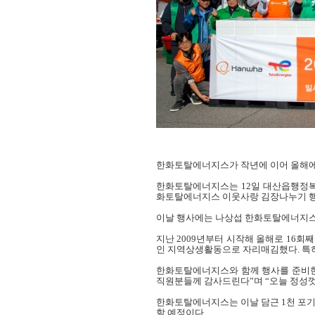
한화토탈에너지스가 작년에 이어 올해에
한화토탈에너지스는
12
일 대산읍행정
화토탈에너지스 이웃사랑 김장나누기 행
이날 행사에는 나상섭 한화토탈에너지스
지난
2009
년부터 시작해 올해로
16
회째
인 지역상생활동으로 자리매김했다
.
특
한화토탈에너지스와 함께 행사를 준비한
직원분들께 감사드린다”며 “오늘 정성껏
한화토탈에너지스는 이날 담근
1
천 포
할 예정이다
.