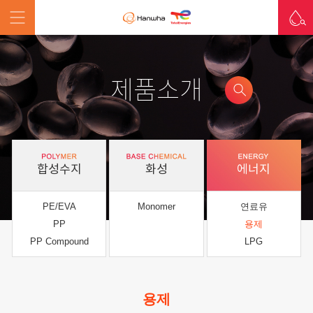
제품소개
합성수지
화성
에너지
PE/EVA
Monomer
연료유
PP
용제
PP Compound
LPG
용제