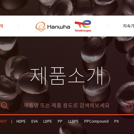
개
지속
제품소개
HOT
HDPE
EVA
LDPE
PP
LLDPE
PPCompound
PX
Solvent