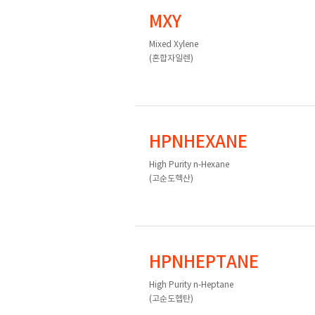
MXY
Mixed Xylene
(혼합자일렌)
HPNHEXANE
High Purity n-Hexane
(고순도헥산)
HPNHEPTANE
High Purity n-Heptane
(고순도헵탄)