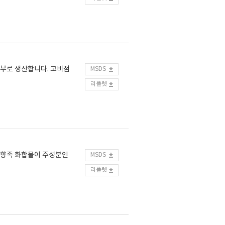
해 상부로 생산합니다. 고비점
MSDS
리플렛
C9방향족 화합물이 주성분인
MSDS
리플렛