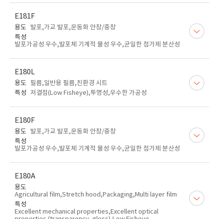
E181F
용도
발포,가교 발포,운동화 안창/중창
특성
발포가공성 우수,발포체 기계적 물성 우수,균일한 첨가제 분산성
E180L
용도
필름,일반용 필름,친환경 시트
특성
저결점(Low Fisheye),투명성,우수한 가공성
E180F
용도
발포,가교 발포,운동화 안창/중창
특성
발포가공성 우수,발포체 기계적 물성 우수,균일한 첨가제 분산성
E180A
용도
Agricultural film,Stretch hood,Packaging,Multi layer film
특성
Excellent mechanical properties,Excellent optical