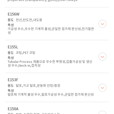
properties (transparency, gloss),Low Fisheye
E156W
용도
전선,반도전,내도용
특성
가공성 우수,우수한 기계적 물성,균일한 첨가제 분산성,전기절연
성
E155L
용도
코팅,PET 코팅
특성
Tubular Process 제품으로 우수한 투명성,압출가공성 및 생산
성 우수,Neck-in,접착성
E153F
용도
발포,가교 발포,운동화 안창/중창
특성
발포체 기계적 물성 우수,발포가공성 우수,균일한 첨가제 분산성
E150A