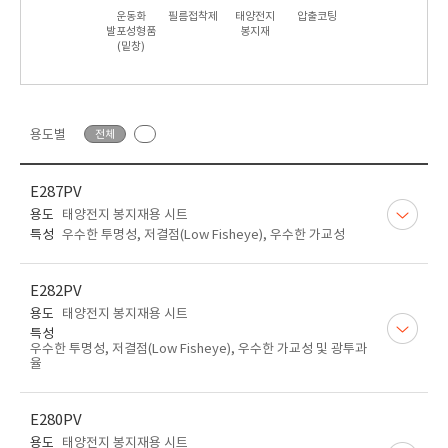
운동화
필름접착제
태양전지
압출코팅
발포성형품
봉지재
(밑창)
용도별
전체
E287PV
용도
태양전지 봉지재용 시트
특성
우수한 투명성, 저결점(Low Fisheye), 우수한 가교성
E282PV
용도
태양전지 봉지재용 시트
특성
우수한 투명성, 저결점(Low Fisheye), 우수한 가교성 및 광투과
율
E280PV
용도
태양전지 봉지재용 시트