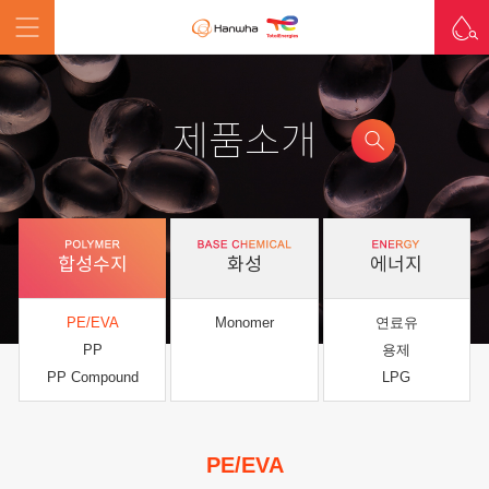
제품소개
합성수지
화성
에너지
PE/EVA
Monomer
연료유
PP
용제
PP Compound
LPG
PE/EVA