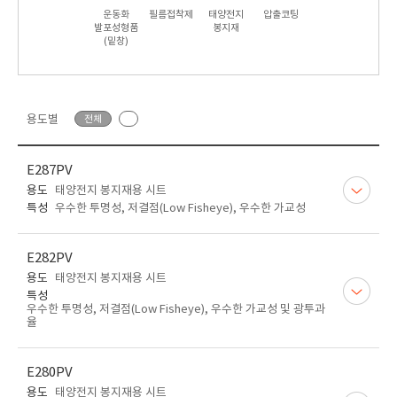
운동화
필름접착제
태양전지
압출코팅
발포성형품
봉지재
(밑창)
용도별
전체
E287PV
용도
태양전지 봉지재용 시트
특성
우수한 투명성, 저결점(Low Fisheye), 우수한 가교성
E282PV
용도
태양전지 봉지재용 시트
특성
우수한 투명성, 저결점(Low Fisheye), 우수한 가교성 및 광투과
율
E280PV
용도
태양전지 봉지재용 시트