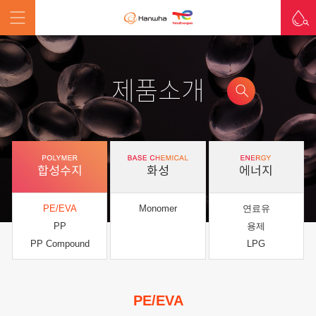
제품소개
합성수지
화성
에너지
PE/EVA
Monomer
연료유
PP
용제
PP Compound
LPG
PE/EVA