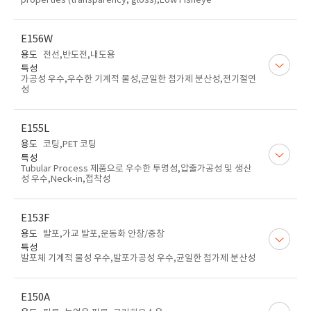
properties (transparency, gloss),Low Fisheye
E156W
용도
전선,반도전,내도용
특성
가공성 우수,우수한 기계적 물성,균일한 첨가제 분산성,전기절연
성
E155L
용도
코팅,PET 코팅
특성
Tubular Process 제품으로 우수한 투명성,압출가공성 및 생산
성 우수,Neck-in,접착성
E153F
용도
발포,가교 발포,운동화 안창/중창
특성
발포체 기계적 물성 우수,발포가공성 우수,균일한 첨가제 분산성
E150A