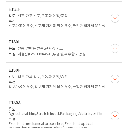
E181F
용도
발포,가교 발포,운동화 안창/중창
특성
발포가공성 우수,발포체 기계적 물성 우수,균일한 첨가제 분산성
E180L
용도
필름,일반용 필름,친환경 시트
특성
저결점(Low Fisheye),투명성,우수한 가공성
E180F
용도
발포,가교 발포,운동화 안창/중창
특성
발포가공성 우수,발포체 기계적 물성 우수,균일한 첨가제 분산성
E180A
용도
Agricultural film,Stretch hood,Packaging,Multi layer film
특성
Excellent mechanical properties,Excellent optical