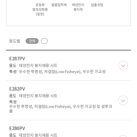
운동화
필름접착제
태양전지
압출코팅
발포성형품
봉지재
(밑창)
용도별
전체
E287PV
용도
태양전지 봉지재용 시트
특성
우수한 투명성, 저결점(Low Fisheye), 우수한 가교성
E282PV
용도
태양전지 봉지재용 시트
특성
우수한 투명성, 저결점(Low Fisheye), 우수한 가교성 및 광투과
율
E280PV
용도
태양전지 봉지재용 시트