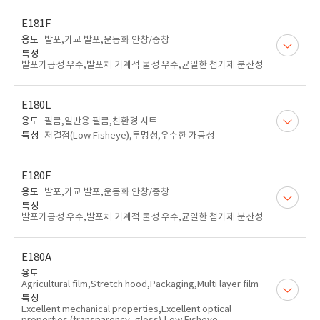
E181F
용도
발포,가교 발포,운동화 안창/중창
특성
발포가공성 우수,발포체 기계적 물성 우수,균일한 첨가제 분산성
E180L
용도
필름,일반용 필름,친환경 시트
특성
저결점(Low Fisheye),투명성,우수한 가공성
E180F
용도
발포,가교 발포,운동화 안창/중창
특성
발포가공성 우수,발포체 기계적 물성 우수,균일한 첨가제 분산성
E180A
용도
Agricultural film,Stretch hood,Packaging,Multi layer film
특성
Excellent mechanical properties,Excellent optical