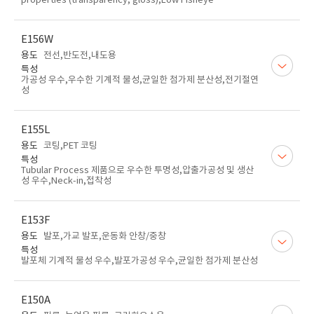
properties (transparency, gloss),Low Fisheye
E156W
용도
전선,반도전,내도용
특성
가공성 우수,우수한 기계적 물성,균일한 첨가제 분산성,전기절연
성
E155L
용도
코팅,PET 코팅
특성
Tubular Process 제품으로 우수한 투명성,압출가공성 및 생산
성 우수,Neck-in,접착성
E153F
용도
발포,가교 발포,운동화 안창/중창
특성
발포체 기계적 물성 우수,발포가공성 우수,균일한 첨가제 분산성
E150A