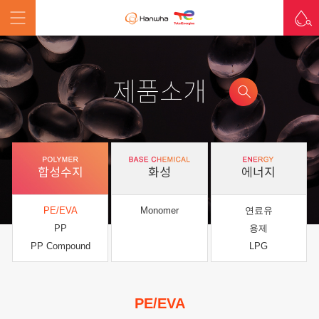
제품소개
합성수지
화성
에너지
PE/EVA
Monomer
연료유
PP
용제
PP Compound
LPG
PE/EVA