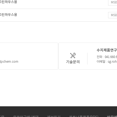
,그린하우스용
MS
,그린하우스용
MS
수지제품연구
전화 : 041.660.
기술문의
htpchem.com
이메일 : sg.ro