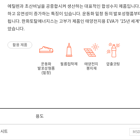
에틸렌과 초산비닐을 공중합시켜 생산하는 대표적인 합성수지 제품입니다. 
하고 유연성이 증가하는 특징이 있습니다. 운동화 밑창 등의 발포성형품부터
됩니다. 한화토탈에너지스는 고부가 제품인 태양전지용 EVA가 '15년 
았습니다.
활용 제품
운동화
필름접착제
태양전지
압출코팅
발포성형품
봉지재
(밑창)
용도
 시트
MS