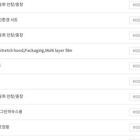
동화 안창/중창
MS
친환경 시트
MS
동화 안창/중창
MS
,Stretch hood,Packaging,Multi layer film
MS
용
MS
MS
동화 안창/중창
MS
, 그린하우스용
MS
포장용
MS