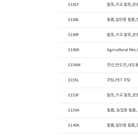
E181F
발포,가교 발포,운
E180L
필름,일반용 필름,
E180F
발포,가교 발포,운
E180A
Agricultural film
E156W
전선,반도전,내도
E155L
코팅,PET 코팅
E153F
발포,가교 발포,운
E150A
필름, 농업용 필름
E140A
필름,일반용 필름,