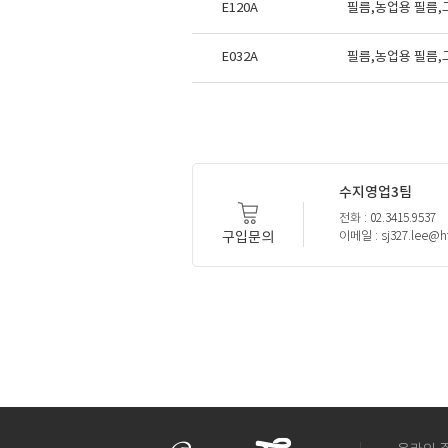
E120A
필름,농업용 필름
E032A
필름,농업용 필름
수지영업3팀
전화 : 02.3415.9537
구입문의
이메일 : sj327.lee@