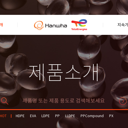
개
지속
제품소개
HOT
HDPE
EVA
LDPE
PP
LLDPE
PPCompound
PX
Solvent