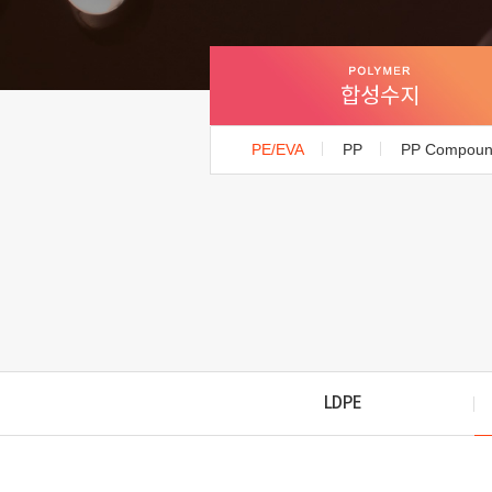
합성수지
PE/EVA
PP
PP Compou
LDPE