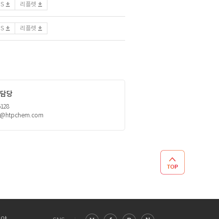
DS
리플렛
DS
리플렛
담당
6128
h@htpchem.com
TOP