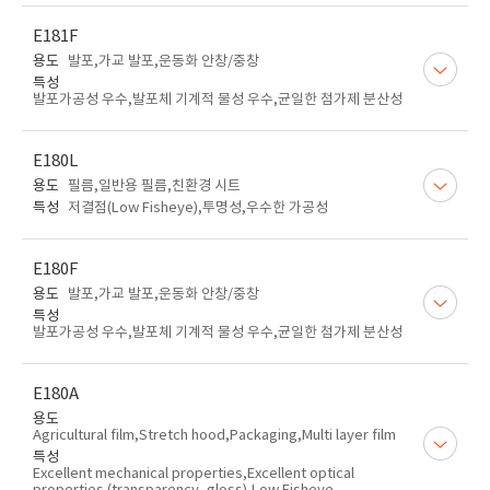
E181F
용도
발포,가교 발포,운동화 안창/중창
특성
발포가공성 우수,발포체 기계적 물성 우수,균일한 첨가제 분산성
E180L
용도
필름,일반용 필름,친환경 시트
특성
저결점(Low Fisheye),투명성,우수한 가공성
E180F
용도
발포,가교 발포,운동화 안창/중창
특성
발포가공성 우수,발포체 기계적 물성 우수,균일한 첨가제 분산성
E180A
용도
Agricultural film,Stretch hood,Packaging,Multi layer film
특성
Excellent mechanical properties,Excellent optical