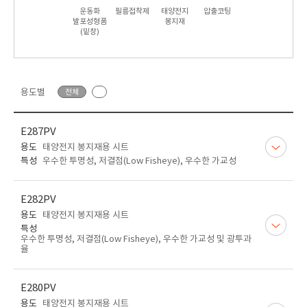
운동화
필름접착제
태양전지
압출코팅
발포성형품
봉지재
(밑창)
용도별
전체
E287PV
용도
태양전지 봉지재용 시트
특성
우수한 투명성, 저결점(Low Fisheye), 우수한 가교성
E282PV
용도
태양전지 봉지재용 시트
특성
우수한 투명성, 저결점(Low Fisheye), 우수한 가교성 및 광투과
율
E280PV
용도
태양전지 봉지재용 시트