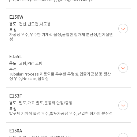
properties (transparency, gloss),Low Fisheye
E156W
용도
전선,반도전,내도용
특성
가공성 우수,우수한 기계적 물성,균일한 첨가제 분산성,전기절연
성
E155L
용도
코팅,PET 코팅
특성
Tubular Process 제품으로 우수한 투명성,압출가공성 및 생산
성 우수,Neck-in,접착성
E153F
용도
발포,가교 발포,운동화 안창/중창
특성
발포체 기계적 물성 우수,발포가공성 우수,균일한 첨가제 분산성
E150A