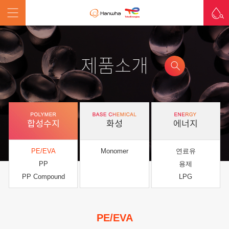
제품소개
합성수지
화성
에너지
PE/EVA
Monomer
연료유
PP
용제
PP Compound
LPG
PE/EVA