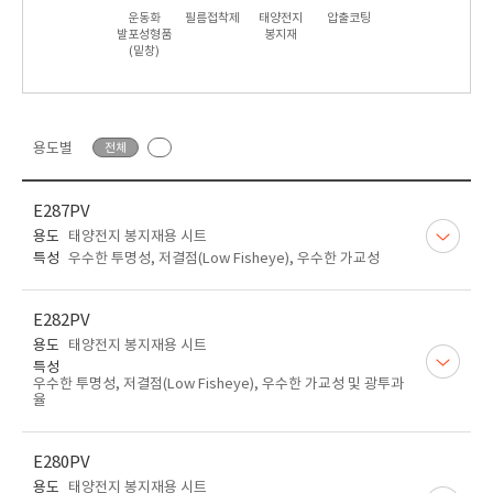
운동화
필름접착제
태양전지
압출코팅
발포성형품
봉지재
(밑창)
용도별
전체
E287PV
용도
태양전지 봉지재용 시트
특성
우수한 투명성, 저결점(Low Fisheye), 우수한 가교성
E282PV
용도
태양전지 봉지재용 시트
특성
우수한 투명성, 저결점(Low Fisheye), 우수한 가교성 및 광투과
율
E280PV
용도
태양전지 봉지재용 시트