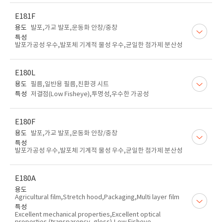
E181F
용도
발포,가교 발포,운동화 안창/중창
특성
발포가공성 우수,발포체 기계적 물성 우수,균일한 첨가제 분산성
E180L
용도
필름,일반용 필름,친환경 시트
특성
저결점(Low Fisheye),투명성,우수한 가공성
E180F
용도
발포,가교 발포,운동화 안창/중창
특성
발포가공성 우수,발포체 기계적 물성 우수,균일한 첨가제 분산성
E180A
용도
Agricultural film,Stretch hood,Packaging,Multi layer film
특성
Excellent mechanical properties,Excellent optical