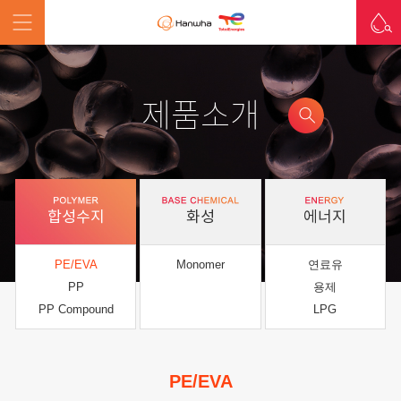
제품소개
합성수지
화성
에너지
PE/EVA
Monomer
연료유
PP
용제
PP Compound
LPG
PE/EVA