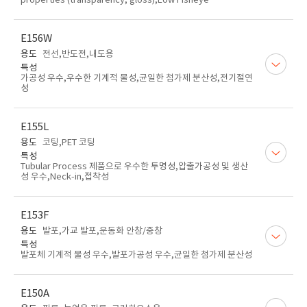
properties (transparency, gloss),Low Fisheye
E156W
용도
전선,반도전,내도용
특성
가공성 우수,우수한 기계적 물성,균일한 첨가제 분산성,전기절연
성
E155L
용도
코팅,PET 코팅
특성
Tubular Process 제품으로 우수한 투명성,압출가공성 및 생산
성 우수,Neck-in,접착성
E153F
용도
발포,가교 발포,운동화 안창/중창
특성
발포체 기계적 물성 우수,발포가공성 우수,균일한 첨가제 분산성
E150A