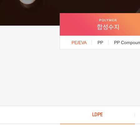
합성수지
PE/EVA
PP
PP Compou
LDPE