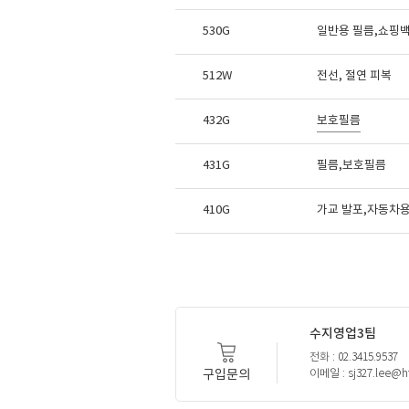
530G
일반용 필름,쇼핑백
512W
전선, 절연 피복
432G
보호필름
431G
필름,보호필름
410G
가교 발포,자동차용
수지영업3팀
전화 : 02.3415.9537
구입문의
이메일 : sj327.lee@