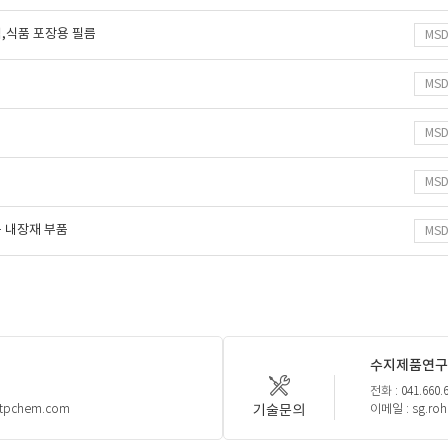
,식품 포장용 필름
MS
MS
MS
MS
 내장재 부품
MS
수지제품연구
전화 : 041.660.
기술문의
htpchem.com
이메일 : sg.ro