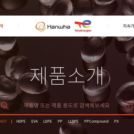
개
지속
제품소개
HOT
HDPE
EVA
LDPE
PP
LLDPE
PPCompound
PX
Solvent