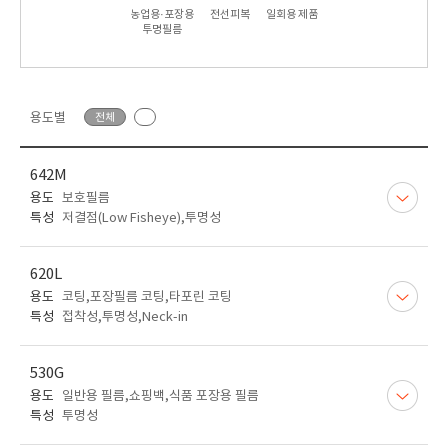
농업용·포장용
전선피복
일회용 제품
투명필름
용도별
전체
642M
용도
보호필름
특성
저결점(Low Fisheye),투명성
620L
용도
코팅,포장필름 코팅,타포린 코팅
특성
접착성,투명성,Neck-in
530G
용도
일반용 필름,쇼핑백,식품 포장용 필름
특성
투명성