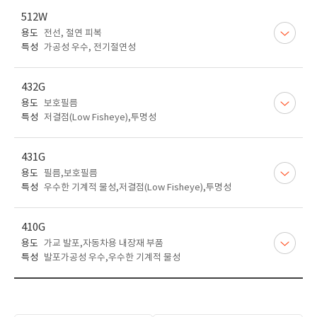
512W
용도
전선, 절연 피복
특성
가공성 우수, 전기절연성
432G
용도
보호필름
특성
저결점(Low Fisheye),투명성
431G
용도
필름,보호필름
특성
우수한 기계적 물성,저결점(Low Fisheye),투명성
410G
용도
가교 발포,자동차용 내장재 부품
특성
발포가공성 우수,우수한 기계적 물성