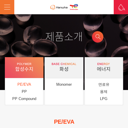
제품소개
합성수지
화성
에너지
PE/EVA
Monomer
연료유
PP
용제
PP Compound
LPG
PE/EVA