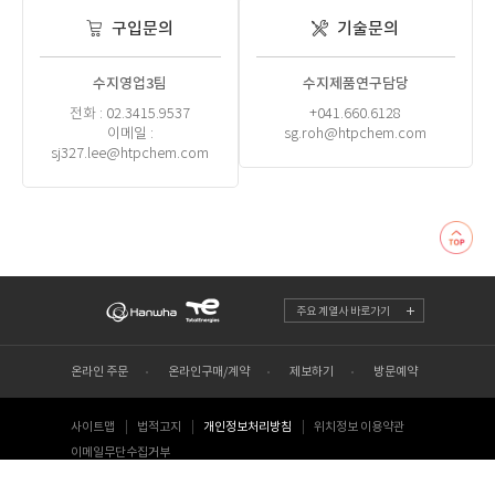
구입문의
기술문의
수지영업3팀
수지제품연구담당
전화 : 02.3415.9537
+041.660.6128
이메일 :
sg.roh@htpchem.com
sj327.lee@htpchem.com
주요 계열사 바로가기
온라인 주문
온라인구매/계약
제보하기
방문예약
사이트맵
법적고지
개인정보처리방침
위치정보 이용약관
이메일무단수집거부