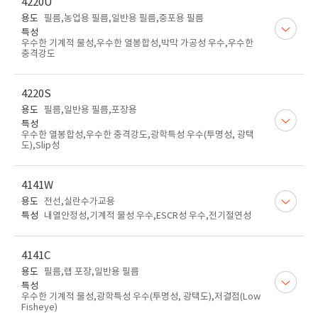
4220U
용도
필름,농업용 필름,일반용 필름,중포용 필름
특성
우수한 기계적 물성,우수한 열봉합성,박막 가공성 우수,우수한
충격강도
4220S
용도
필름,일반용 필름,포장용
특성
우수한 열봉합성,우수한 충격강도,광학특성 우수(투명성, 광택
도),Slip성
4141W
용도
전선,실란수가교용
특성
내열안정성,기계적 물성 우수,ESCR성 우수,전기절연성
4141C
용도
필름,랩 포장,일반용 필름
특성
우수한 기계적 물성,광학특성 우수(투명성, 광택도),저결점(Low
Fisheye)