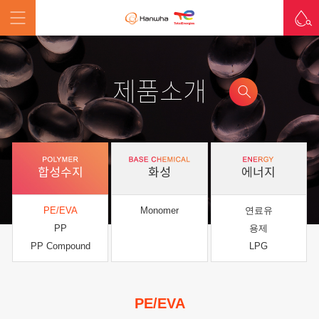
제품소개
합성수지
화성
에너지
PE/EVA
Monomer
연료유
PP
용제
PP Compound
LPG
PE/EVA