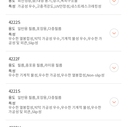
용도
회전성형,중/대형 용기,탱크,옥외구조물
특성
가공성 우수,고충격강도,UV안정성,내스트레스크래킹성
4222S
용도
일반용 필름,포장용,다층필름
특성
우수한 열봉합성,박막 가공성 우수,기계적 물성 우수,우수한 가
공성 및 외관,Slip성
4222F
용도
필름,중포용 필름,라미용 필름
특성
우수한 기계적 물성,우수한 가공성,우수한 열봉합성,Non-slip성
4221S
용도
일반용 필름,포장용,다층필름
특성
우수한 열봉합성,박막 가공성 우수,우수한 기계적 물성,우수한
가공성 및 외관,Slip성