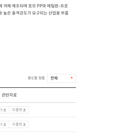
 의해 제조되며 호모 PP와 에틸렌-프로
 등 높은 충격강도가 요구되는 산업용 부품
용도별 정렬
관련자료
DS
리플렛
DS
리플렛