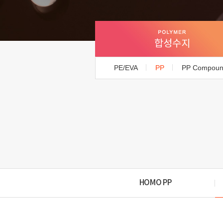
합성수지
PE/EVA
PP
PP Compou
HOMO PP