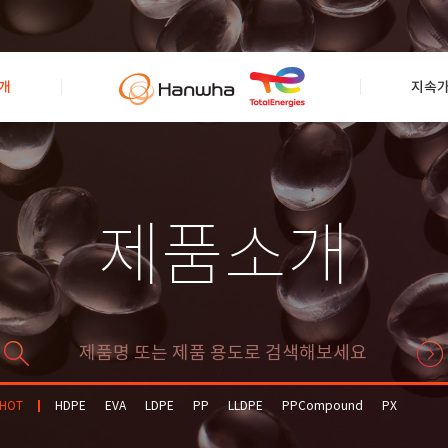
개
지속
제품소개
HOT
HDPE
EVA
LDPE
PP
LLDPE
PPCompound
PX
Solvent