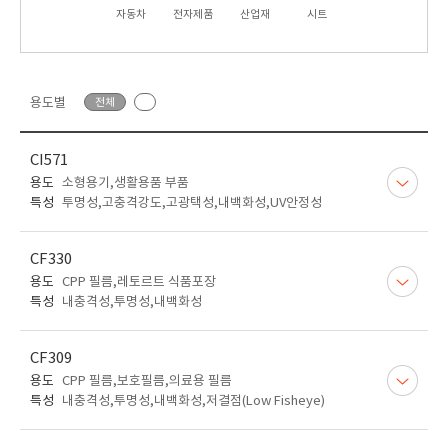
자동차
전자제품
산업재
시트
용도별
전체
CI571
용도
소형용기,생활용품 부품
특성
투명성,고충격강도,고광택성,내백화성,UV안정성
CF330
용도
CPP 필름,레토르트 식품포장
특성
내충격성,투명성,내백화성
CF309
용도
CPP 필름,보호필름,의료용 필름
특성
내충격성,투명성,내백화성,저결점(Low Fisheye)