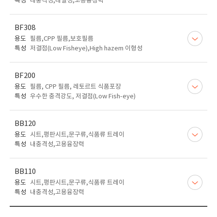
특성
내충격성,내열성,고용융장력
BF308
용도
필름,CPP 필름,보호필름
특성
저결점(Low Fisheye),High hazem 이형성
BF200
용도
필름, CPP 필름, 레토르트 식품포장
특성
우수한 충격강도, 저결점(Low Fish-eye)
BB120
용도
시트,평판시트,문구류,식품류 트레이
특성
내충격성,고용융장력
BB110
용도
시트,평판시트,문구류,식품류 트레이
특성
내충격성,고용융장력