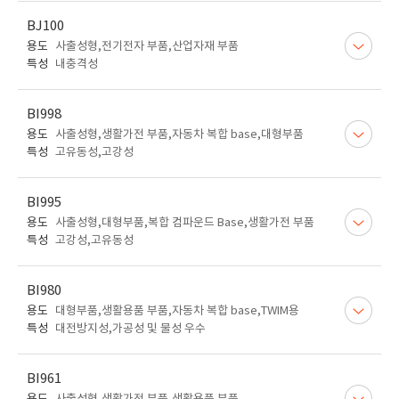
BJ100
용도
사출성형,전기전자 부품,산업자재 부품
특성
내충격성
BI998
용도
사출성형,생활가전 부품,자동차 복합 base,대형부품
특성
고유동성,고강성
BI995
용도
사출성형,대형부품,복합 컴파운드 Base,생활가전 부품
특성
고강성,고유동성
BI980
용도
대형부품,생활용품 부품,자동차 복합 base,TWIM용
특성
대전방지성,가공성 및 물성 우수
BI961