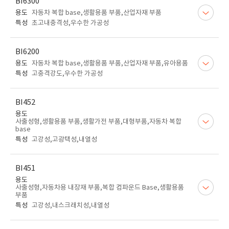
BI6300
용도
자동차 복합 base,생활용품 부품,산업자재 부품
특성
초고내충격성,우수한 가공성
BI6200
용도
자동차 복합 base,생활용품 부품,산업자재 부품,유아용품
특성
고충격강도,우수한 가공성
BI452
용도
사출성형,생활용품 부품,생활가전 부품,대형부품,자동차 복합
base
특성
고강성,고광택성,내열성
BI451
용도
사출성형,자동차용 내장재 부품,복합 컴파운드 Base,생활용품
부품
특성
고강성,내스크래치성,내열성