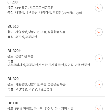
CF200
용도
CPP 필름, 레토르트 식품포장
특성
내열성, 내백화성, 내충격성, 저결점(Low Fisheye)
BU510
용도
사출성형,생활가전 부품,생활용품 부품
특성
고강성,고광택성
BU320H
용도
생활가전 부품
특성
내스크래치성,고광택성,우수한 기계적 물성,장기적 내열 안정성
BU320
용도
사출성형,생활가전 부품,생활용품 부품
특성
고광택성,고강성,내열안정성
BP110
용도
PP-B 파이프, 하수관, 우수 및 하수 저장 시설