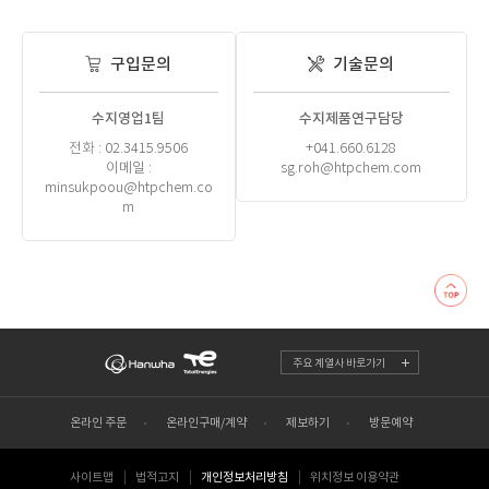
구입문의
기술문의
수지영업1팀
수지제품연구담당
전화 : 02.3415.9506
+041.660.6128
이메일 :
sg.roh@htpchem.com
minsukpoou@htpchem.co
m
주요 계열사 바로가기
온라인 주문
온라인구매/계약
제보하기
방문예약
사이트맵
법적고지
개인정보처리방침
위치정보 이용약관