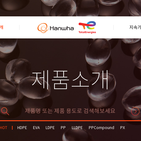
개
지속
제품소개
HOT
HDPE
EVA
LDPE
PP
LLDPE
PPCompound
PX
Solvent