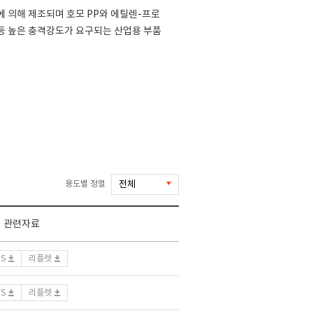
 의해 제조되며 호모 PP와 에틸렌-프로
 등 높은 충격강도가 요구되는 산업용 부품
용도별 정렬
관련자료
DS
리플렛
DS
리플렛