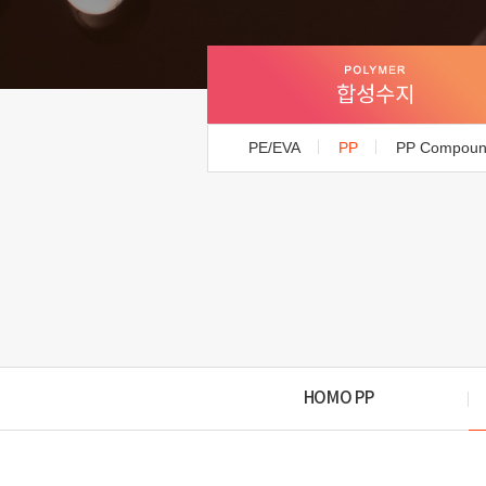
합성수지
PE/EVA
PP
PP Compou
HOMO PP