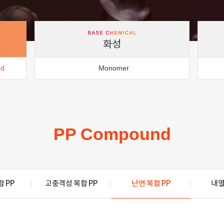
화성
nd
Monomer
PP Compound
 PP
고충격성 복합 PP
난연 복합 PP
내열