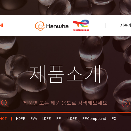
개
지속
제품소개
HOT
HDPE
EVA
LDPE
PP
LLDPE
PPCompound
PX
Solvent