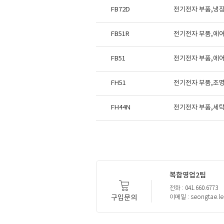
FB72D
전기전자 부품,냉장고
FB51R
전기전자 부품,에어컨 
FB51
전기전자 부품,에어컨 
FH51
전기전자 부품,조명기기
FH44N
전기전자 부품,세탁
복합영업2팀
전화 : 041.660.6773
구입문의
이메일 : seongtae.