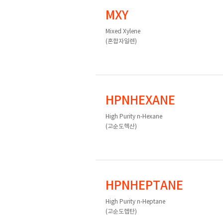
MXY
Mixed Xylene
(혼합자일렌)
HPNHEXANE
High Purity n-Hexane
(고순도헥산)
HPNHEPTANE
High Purity n-Heptane
(고순도헵탄)