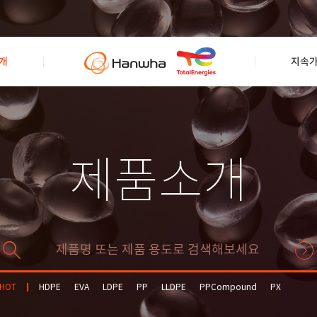
개
지속
제품소개
HOT
HDPE
EVA
LDPE
PP
LLDPE
PPCompound
PX
Solvent