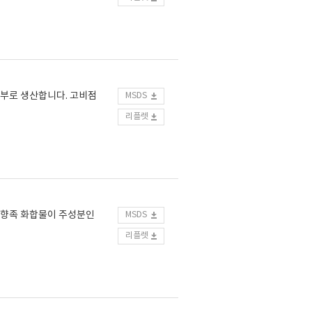
해 상부로 생산합니다. 고비점
MSDS
리플렛
C9방향족 화합물이 주성분인
MSDS
리플렛