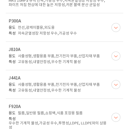
MRS 10MPa 규격 만족,가공성 우수,저속균열성장 저항성 우수,
파이프 처짐 현상에 대한 높은 저항성,카본 블랙 분산 균일성
P300A
용도
전선,광케이블용,외도용
특성
저속균열성장 저항성 우수,가공성 우수
J810A
용도
사출성형,생활용품 부품,전기전자 부품,산업자재 부품
특성
고유동성,내열안정성,우수한 기계적 물성
J441A
용도
사출성형,생활용품 부품,전기전자 부품,산업자재 부품
특성
고유동성,내열안정성,우수한 기계적 물성
F920A
용도
필름,일반용 필름,쇼핑백,식품 포장용 필름
특성
우수한 기계적 물성,가공성 우수,투명성,LDPE, LLDPE와의 상용
성