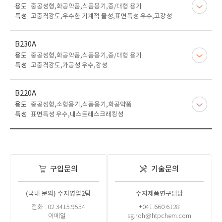
용도
중공성형,화공약품,식품용기,중/대형 용기
특성
고충격강도,우수한 기계적 물성,표면특성 우수,고강성
B230A
용도
중공성형,화공약품,식품용기,중/대형 용기
특성
고충격강도,가공성 우수,강성
B220A
용도
중공성형,소형용기,식품용기,화공약품
특성
표면특성 우수,내스트레스크래킹성
구입문의
기술문의
(국내 문의) 수지영업2팀
수지제품연구담당
전화 : 02.3415.9534
+041.660.6128
이메일 :
sg.roh@htpchem.com