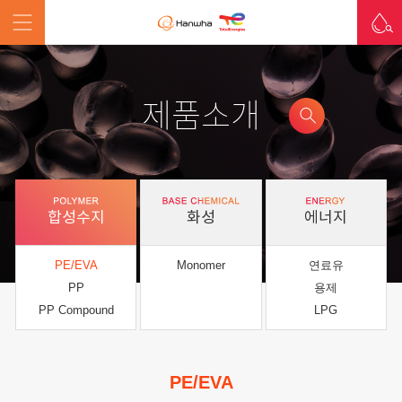
제품소개
합성수지
화성
에너지
PE/EVA
Monomer
연료유
PP
용제
PP Compound
LPG
PE/EVA