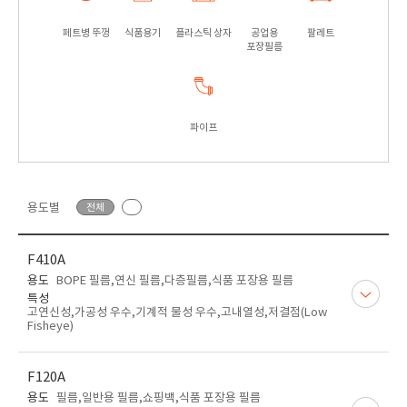
페트병 뚜껑
식품용기
플라스틱 상자
공업용
팔레트
포장필름
파이프
용도별
전체
F410A
용도
BOPE 필름,연신 필름,다층필름,식품 포장용 필름
특성
고연신성,가공성 우수,기계적 물성 우수,고내열성,저결점(Low
Fisheye)
F120A
용도
필름,일반용 필름,쇼핑백,식품 포장용 필름