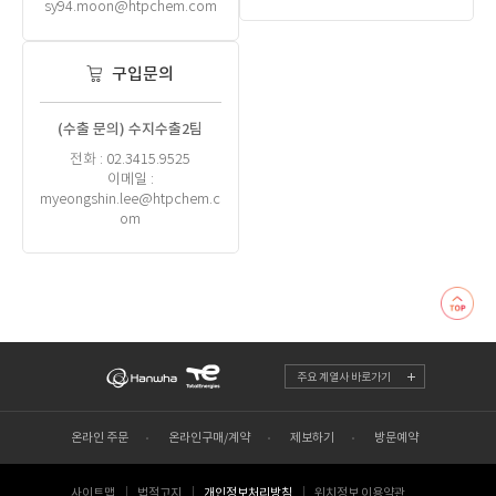
sy94.moon@htpchem.com
구입문의
(수출 문의) 수지수출2팀
전화 : 02.3415.9525
이메일 :
myeongshin.lee@htpchem.c
om
주요 계열사 바로가기
온라인 주문
온라인구매/계약
제보하기
방문예약
사이트맵
법적고지
개인정보처리방침
위치정보 이용약관