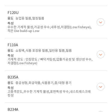
F120U
용도
농업용 필름,멀칭필름
특성
우수한 기계적 물성,가공성 우수,내후성,저결점(Low Fisheye),
적은 Die build-up Low
F110A
용도
쇼핑백,식품 포장용 필름,일반용 필름,필름
특성
기계적 강도 : 인장강도 / 빠닥거림성,압출가공성 및 생산성 우수,
저결점(Low Fisheye)
B235A
용도
중공성형,화공약품,식품용기,중/대형 용기
특성
고충격강도,우수한 기계적 물성,표면특성 우수,내스트레스크래
킹성
B234A