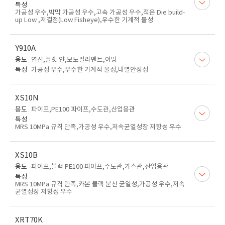
특성
가공성 우수,박막 가공성 우수,고속 가공성 우수,적은 Die build-
up Low ,저결점(Low Fisheye),우수한 기계적 물성
Y910A
용도
연신,플랫 얀,모노필라멘트,어망
특성
가공성 우수,우수한 기계적 물성,내열안정성
XS10N
용도
파이프,PE100 파이프,수도관,산업용관
특성
MRS 10MPa 규격 만족,가공성 우수,저속균열성장 저항성 우수
XS10B
용도
파이프,블랙 PE100 파이프,수도관,가스관,산업용관
특성
MRS 10MPa 규격 만족,카본 블랙 분산 균일성,가공성 우수,저속
균열성장 저항성 우수
XRT70K