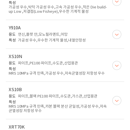
특성
가공성 우수,박막 가공성 우수,고속 가공성 우수,적은 Die build-
up Low ,저결점(Low Fisheye),우수한 기계적 물성
Y910A
용도
연신,플랫 얀,모노필라멘트,어망
특성
가공성 우수,우수한 기계적 물성,내열안정성
XS10N
용도
파이프,PE100 파이프,수도관,산업용관
특성
MRS 10MPa 규격 만족,가공성 우수,저속균열성장 저항성 우수
XS10B
용도
파이프,블랙 PE100 파이프,수도관,가스관,산업용관
특성
MRS 10MPa 규격 만족,카본 블랙 분산 균일성,가공성 우수,저속
균열성장 저항성 우수
XRT70K