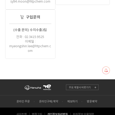
sy94.moon@htpchem.com
구입문의
(수출 문의) 수지수출2팀
전화 : 02.3415.9525
이메일 :
myeongshin.lee@htpchem.c
om
주요 계열사 바로가기
온라인 주문
온라인구매/계약
제보하기
방문예약
사이트맵
법적고지
개인정보처리방침
위치정보 이용약관