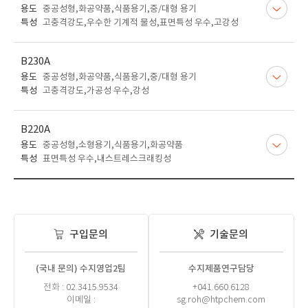
용도
중공성형,화공약품,식품용기,중/대형 용기
특성
고충격강도,우수한 기계적 물성,표면특성 우수,고강성
B230A
용도
중공성형,화공약품,식품용기,중/대형 용기
특성
고충격강도,가공성 우수,강성
B220A
용도
중공성형,소형용기,식품용기,화공약품
특성
표면특성 우수,내스트레스크래킹성
구입문의
기술문의
(국내 문의) 수지영업2팀
수지제품연구담당
전화 : 02.3415.9534
+041.660.6128
이메일 :
sg.roh@htpchem.com