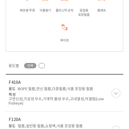
페트병 뚜껑
식품용기
플라스틱 상자
공업용
팔레트
포장필름
파이프
용도별
전체
F410A
용도
BOPE 필름,연신 필름,다층필름,식품 포장용 필름
특성
고연신성,가공성 우수,기계적 물성 우수,고내열성,저결점(Low
Fisheye)
F120A
용도
필름,일반용 필름,쇼핑백,식품 포장용 필름