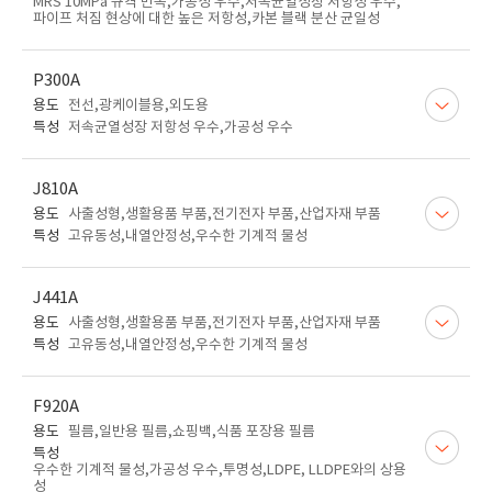
MRS 10MPa 규격 만족,가공성 우수,저속균열성장 저항성 우수,
파이프 처짐 현상에 대한 높은 저항성,카본 블랙 분산 균일성
P300A
용도
전선,광케이블용,외도용
특성
저속균열성장 저항성 우수,가공성 우수
J810A
용도
사출성형,생활용품 부품,전기전자 부품,산업자재 부품
특성
고유동성,내열안정성,우수한 기계적 물성
J441A
용도
사출성형,생활용품 부품,전기전자 부품,산업자재 부품
특성
고유동성,내열안정성,우수한 기계적 물성
F920A
용도
필름,일반용 필름,쇼핑백,식품 포장용 필름
특성
우수한 기계적 물성,가공성 우수,투명성,LDPE, LLDPE와의 상용
성