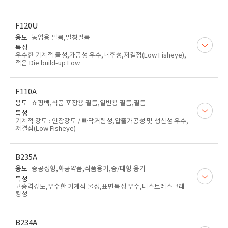
F120U
용도
농업용 필름,멀칭필름
특성
우수한 기계적 물성,가공성 우수,내후성,저결점(Low Fisheye),
적은 Die build-up Low
F110A
용도
쇼핑백,식품 포장용 필름,일반용 필름,필름
특성
기계적 강도 : 인장강도 / 빠닥거림성,압출가공성 및 생산성 우수,
저결점(Low Fisheye)
B235A
용도
중공성형,화공약품,식품용기,중/대형 용기
특성
고충격강도,우수한 기계적 물성,표면특성 우수,내스트레스크래
킹성
B234A