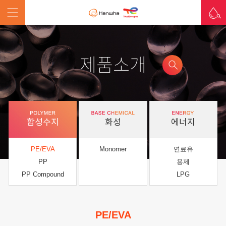
제품소개
합성수지
화성
에너지
PE/EVA
Monomer
연료유
PP
용제
PP Compound
LPG
PE/EVA