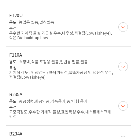
F120U
용도
농업용 필름,멀칭필름
특성
우수한 기계적 물성,가공성 우수,내후성,저결점(Low Fisheye),
적은 Die build-up Low
F110A
용도
쇼핑백,식품 포장용 필름,일반용 필름,필름
특성
기계적 강도 : 인장강도 / 빠닥거림성,압출가공성 및 생산성 우수,
저결점(Low Fisheye)
B235A
용도
중공성형,화공약품,식품용기,중/대형 용기
특성
고충격강도,우수한 기계적 물성,표면특성 우수,내스트레스크래
킹성
B234A