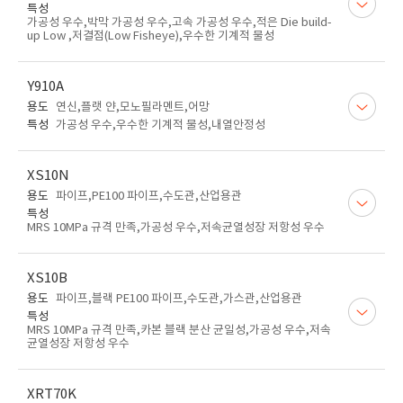
특성
가공성 우수,박막 가공성 우수,고속 가공성 우수,적은 Die build-
up Low ,저결점(Low Fisheye),우수한 기계적 물성
Y910A
용도
연신,플랫 얀,모노필라멘트,어망
특성
가공성 우수,우수한 기계적 물성,내열안정성
XS10N
용도
파이프,PE100 파이프,수도관,산업용관
특성
MRS 10MPa 규격 만족,가공성 우수,저속균열성장 저항성 우수
XS10B
용도
파이프,블랙 PE100 파이프,수도관,가스관,산업용관
특성
MRS 10MPa 규격 만족,카본 블랙 분산 균일성,가공성 우수,저속
균열성장 저항성 우수
XRT70K