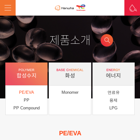
제품소개
합성수지
화성
에너지
PE/EVA
Monomer
연료유
PP
용제
PP Compound
LPG
PE/EVA