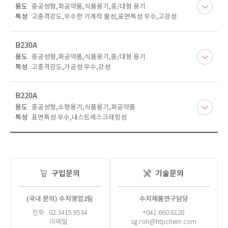
용도
중공성형,화공약품,식품용기,중/대형 용기
특성
고충격강도,우수한 기계적 물성,표면특성 우수,고강성
B230A
용도
중공성형,화공약품,식품용기,중/대형 용기
특성
고충격강도,가공성 우수,강성
B220A
용도
중공성형,소형용기,식품용기,화공약품
특성
표면특성 우수,내스트레스크래킹성
구입문의
기술문의
(국내 문의) 수지영업2팀
수지제품연구담당
전화 : 02.3415.9534
+041.660.6128
이메일 :
sg.roh@htpchem.com