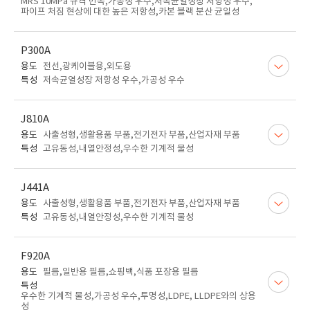
MRS 10MPa 규격 만족,가공성 우수,저속균열성장 저항성 우수,
파이프 처짐 현상에 대한 높은 저항성,카본 블랙 분산 균일성
P300A
용도
전선,광케이블용,외도용
특성
저속균열성장 저항성 우수,가공성 우수
J810A
용도
사출성형,생활용품 부품,전기전자 부품,산업자재 부품
특성
고유동성,내열안정성,우수한 기계적 물성
J441A
용도
사출성형,생활용품 부품,전기전자 부품,산업자재 부품
특성
고유동성,내열안정성,우수한 기계적 물성
F920A
용도
필름,일반용 필름,쇼핑백,식품 포장용 필름
특성
우수한 기계적 물성,가공성 우수,투명성,LDPE, LLDPE와의 상용
성