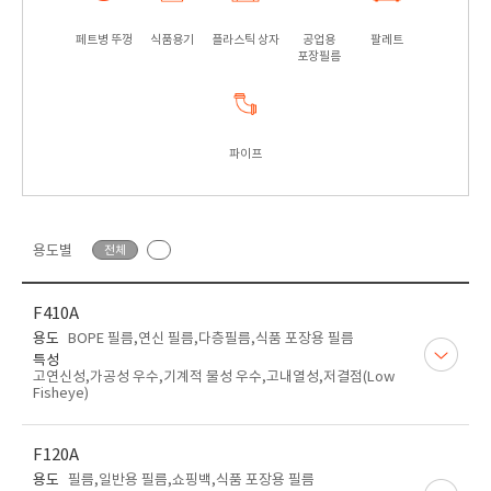
페트병 뚜껑
식품용기
플라스틱 상자
공업용
팔레트
포장필름
파이프
용도별
전체
F410A
용도
BOPE 필름,연신 필름,다층필름,식품 포장용 필름
특성
고연신성,가공성 우수,기계적 물성 우수,고내열성,저결점(Low
Fisheye)
F120A
용도
필름,일반용 필름,쇼핑백,식품 포장용 필름