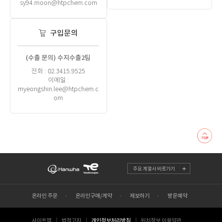
sy94.moon@htpchem.com
구입문의
(수출 문의) 수지수출2팀
전화 : 02.3415.9525
이메일 :
myeongshin.lee@htpchem.c
om
주요 계열사 바로가기
온라인 주문
온라인구매/계약
제보하기
방문예약
사이트맵
법적고지
개인정보처리방침
위치정보 이용약관