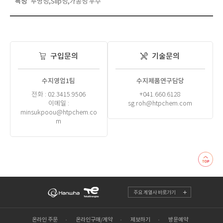
특성
투명성,Slip성,가공성 우수
구입문의
기술문의
수지영업1팀
수지제품연구담당
전화 : 02.3415.9506
+041.660.6128
이메일 :
sg.roh@htpchem.com
minsukpoou@htpchem.co
m
주요 계열사 바로가기
온라인 주문
온라인구매/계약
제보하기
방문예약