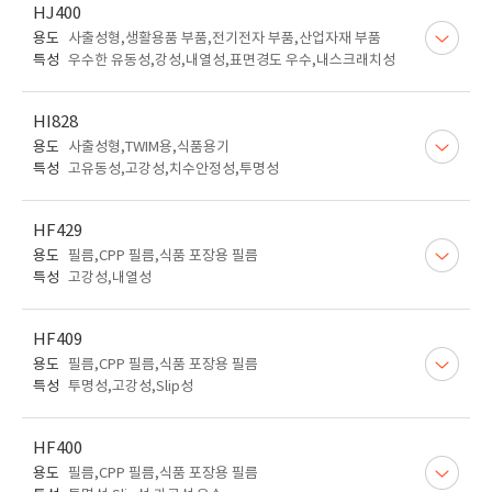
HJ400
용도
사출성형,생활용품 부품,전기전자 부품,산업자재 부품
특성
우수한 유동성,강성,내열성,표면경도 우수,내스크래치성
HI828
용도
사출성형,TWIM용,식품용기
특성
고유동성,고강성,치수안정성,투명성
HF429
용도
필름,CPP 필름,식품 포장용 필름
특성
고강성,내열성
HF409
용도
필름,CPP 필름,식품 포장용 필름
특성
투명성,고강성,Slip성
HF400
용도
필름,CPP 필름,식품 포장용 필름