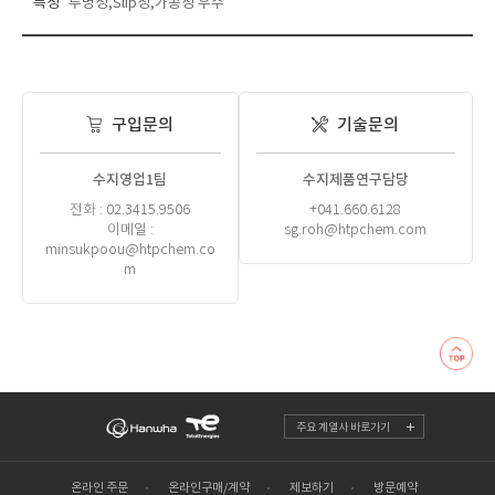
특성
투명성,Slip성,가공성 우수
구입문의
기술문의
수지영업1팀
수지제품연구담당
전화 : 02.3415.9506
+041.660.6128
이메일 :
sg.roh@htpchem.com
minsukpoou@htpchem.co
m
주요 계열사 바로가기
온라인 주문
온라인구매/계약
제보하기
방문예약