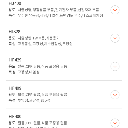
HJ400
용도
사출성형,생활용품 부품,전기전자 부품,산업자재 부품
특성
우수한 유동성,강성,내열성,표면경도 우수,내스크래치성
HI828
용도
사출성형,TWIM용,식품용기
특성
고유동성,고강성,치수안정성,투명성
HF429
용도
필름,CPP 필름,식품 포장용 필름
특성
고강성,내열성
HF409
용도
필름,CPP 필름,식품 포장용 필름
특성
투명성,고강성,Slip성
HF400
용도
필름,CPP 필름,식품 포장용 필름