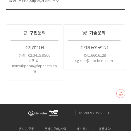
특성
투명성,Slip성,가공성 우수
구입문의
기술문의
수지영업1팀
수지제품연구담당
전화 : 02.3415.9506
+041.660.6128
이메일 :
sg.roh@htpchem.com
minsukpoou@htpchem.co
m
주요 계열사 바로가기
온라인 주문
온라인구매/계약
제보하기
방문예약