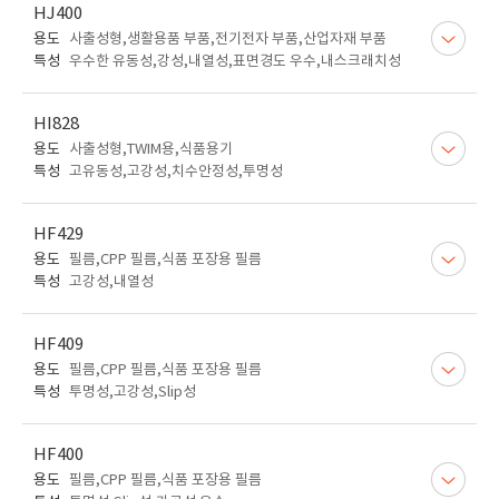
HJ400
용도
사출성형,생활용품 부품,전기전자 부품,산업자재 부품
특성
우수한 유동성,강성,내열성,표면경도 우수,내스크래치성
HI828
용도
사출성형,TWIM용,식품용기
특성
고유동성,고강성,치수안정성,투명성
HF429
용도
필름,CPP 필름,식품 포장용 필름
특성
고강성,내열성
HF409
용도
필름,CPP 필름,식품 포장용 필름
특성
투명성,고강성,Slip성
HF400
용도
필름,CPP 필름,식품 포장용 필름