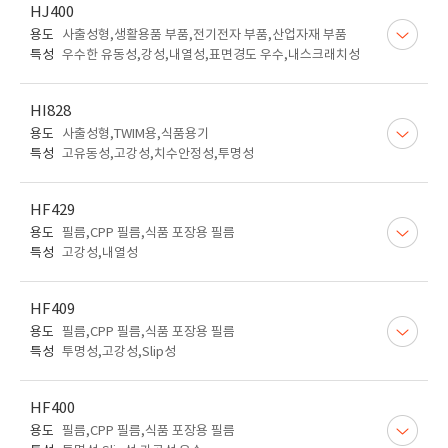
HJ400
용도
사출성형,생활용품 부품,전기전자 부품,산업자재 부품
특성
우수한 유동성,강성,내열성,표면경도 우수,내스크래치성
HI828
용도
사출성형,TWIM용,식품용기
특성
고유동성,고강성,치수안정성,투명성
HF429
용도
필름,CPP 필름,식품 포장용 필름
특성
고강성,내열성
HF409
용도
필름,CPP 필름,식품 포장용 필름
특성
투명성,고강성,Slip성
HF400
용도
필름,CPP 필름,식품 포장용 필름