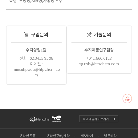
특성
투명성,Slip성,가공성 우수
구입문의
기술문의
수지영업1팀
수지제품연구담당
전화 : 02.3415.9506
+041.660.6128
이메일 :
sg.roh@htpchem.com
minsukpoou@htpchem.co
m
주요 계열사 바로가기
온라인 주문
온라인구매/계약
제보하기
방문예약