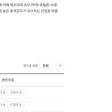
 의해 제조되며 호모 PP와 에틸렌-프로
 등 높은 충격강도가 요구되는 산업용 부품
용도별 정렬
관련자료
DS
리플렛
DS
리플렛