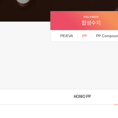
합성수지
PE/EVA
PP
PP Compou
HOMO PP