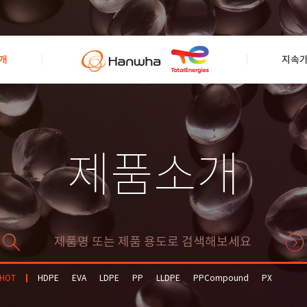
개
지속
제품소개
HOT
HDPE
EVA
LDPE
PP
LLDPE
PPCompound
PX
Solvent