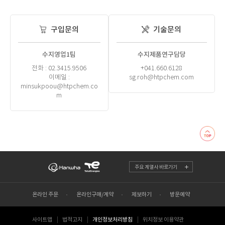
구입문의
기술문의
수지영업1팀
수지제품연구담당
전화 : 02.3415.9506
+041.660.6128
이메일 :
sg.roh@htpchem.com
minsukpoou@htpchem.co
m
주요 계열사 바로가기
온라인 주문
온라인구매/계약
제보하기
방문예약
사이트맵
법적고지
개인정보처리방침
위치정보 이용약관