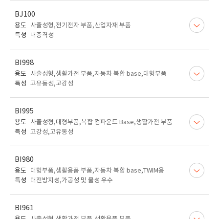
BJ100
용도
사출성형,전기전자 부품,산업자재 부품
특성
내충격성
BI998
용도
사출성형,생활가전 부품,자동차 복합 base,대형부품
특성
고유동성,고강성
BI995
용도
사출성형,대형부품,복합 컴파운드 Base,생활가전 부품
특성
고강성,고유동성
BI980
용도
대형부품,생활용품 부품,자동차 복합 base,TWIM용
특성
대전방지성,가공성 및 물성 우수
BI961