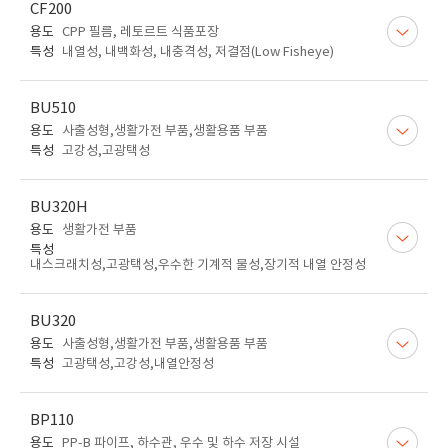
CF200
용도
CPP 필름, 레토르트 식품포장
특성
내열성, 내백화성, 내충격성, 저결점(Low Fisheye)
BU510
용도
사출성형,생활가전 부품,생활용품 부품
특성
고강성,고광택성
BU320H
용도
생활가전 부품
특성
내스크래치성,고광택성,우수한 기계적 물성,장기적 내열 안정성
BU320
용도
사출성형,생활가전 부품,생활용품 부품
특성
고광택성,고강성,내열안정성
BP110
용도
PP-B 파이프, 하수관, 우수 및 하수 저장 시설