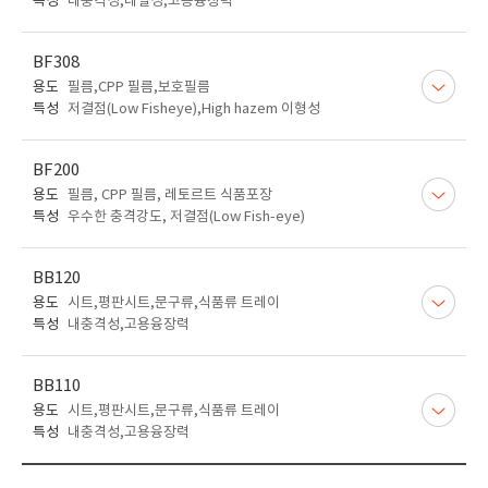
특성
내충격성,내열성,고용융장력
BF308
용도
필름,CPP 필름,보호필름
특성
저결점(Low Fisheye),High hazem 이형성
BF200
용도
필름, CPP 필름, 레토르트 식품포장
특성
우수한 충격강도, 저결점(Low Fish-eye)
BB120
용도
시트,평판시트,문구류,식품류 트레이
특성
내충격성,고용융장력
BB110
용도
시트,평판시트,문구류,식품류 트레이
특성
내충격성,고용융장력