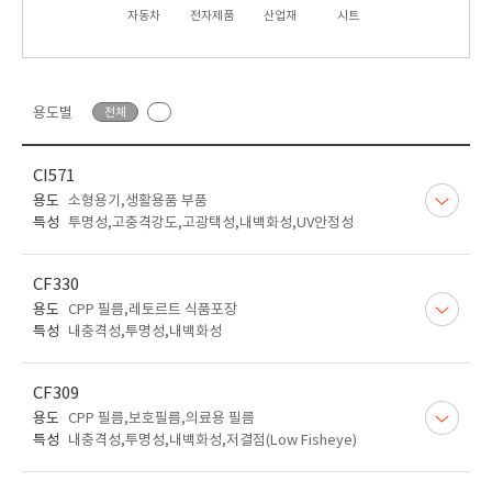
자동차
전자제품
산업재
시트
용도별
전체
CI571
용도
소형용기,생활용품 부품
특성
투명성,고충격강도,고광택성,내백화성,UV안정성
CF330
용도
CPP 필름,레토르트 식품포장
특성
내충격성,투명성,내백화성
CF309
용도
CPP 필름,보호필름,의료용 필름
특성
내충격성,투명성,내백화성,저결점(Low Fisheye)