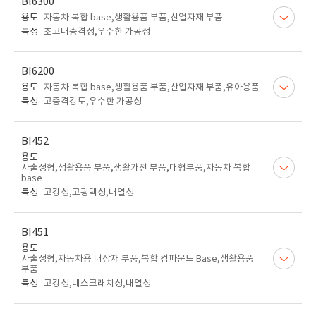
BI6300
용도
자동차 복합 base,생활용품 부품,산업자재 부품
특성
초고내충격성,우수한 가공성
BI6200
용도
자동차 복합 base,생활용품 부품,산업자재 부품,유아용품
특성
고충격강도,우수한 가공성
BI452
용도
사출성형,생활용품 부품,생활가전 부품,대형부품,자동차 복합
base
특성
고강성,고광택성,내열성
BI451
용도
사출성형,자동차용 내장재 부품,복합 컴파운드 Base,생활용품
부품
특성
고강성,내스크래치성,내열성