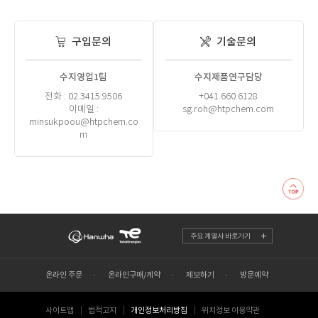
구입문의
기술문의
수지영업1팀
수지제품연구담당
전화 : 02.3415.9506
+041.660.6128
이메일 :
sg.roh@htpchem.com
minsukpoou@htpchem.co
m
주요 계열사 바로가기
온라인 주문
온라인구매/계약
제보하기
방문예약
사이트맵
법적고지
개인정보처리방침
위치정보 이용약관