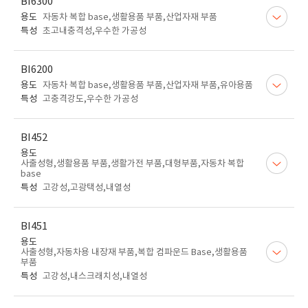
BI6300
용도
자동차 복합 base,생활용품 부품,산업자재 부품
특성
초고내충격성,우수한 가공성
BI6200
용도
자동차 복합 base,생활용품 부품,산업자재 부품,유아용품
특성
고충격강도,우수한 가공성
BI452
용도
사출성형,생활용품 부품,생활가전 부품,대형부품,자동차 복합
base
특성
고강성,고광택성,내열성
BI451
용도
사출성형,자동차용 내장재 부품,복합 컴파운드 Base,생활용품
부품
특성
고강성,내스크래치성,내열성