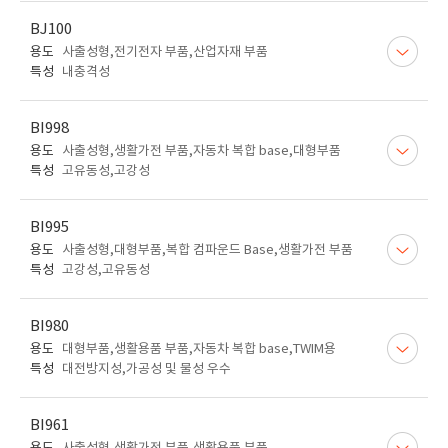
BJ100
용도
사출성형,전기전자 부품,산업자재 부품
특성
내충격성
BI998
용도
사출성형,생활가전 부품,자동차 복합 base,대형부품
특성
고유동성,고강성
BI995
용도
사출성형,대형부품,복합 컴파운드 Base,생활가전 부품
특성
고강성,고유동성
BI980
용도
대형부품,생활용품 부품,자동차 복합 base,TWIM용
특성
대전방지성,가공성 및 물성 우수
BI961