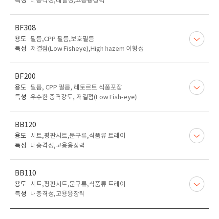
특성
내충격성,내열성,고용융장력
BF308
용도
필름,CPP 필름,보호필름
특성
저결점(Low Fisheye),High hazem 이형성
BF200
용도
필름, CPP 필름, 레토르트 식품포장
특성
우수한 충격강도, 저결점(Low Fish-eye)
BB120
용도
시트,평판시트,문구류,식품류 트레이
특성
내충격성,고용융장력
BB110
용도
시트,평판시트,문구류,식품류 트레이
특성
내충격성,고용융장력