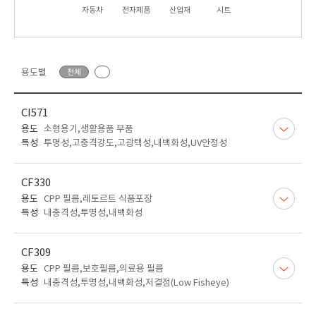
자동차
전자제품
산업재
시트
용도별
전체
CI571
용도
소형용기,생활용품 부품
특성
투명성,고충격강도,고광택성,내백화성,UV안정성
CF330
용도
CPP 필름,레토르트 식품포장
특성
내충격성,투명성,내백화성
CF309
용도
CPP 필름,보호필름,의료용 필름
특성
내충격성,투명성,내백화성,저결점(Low Fisheye)