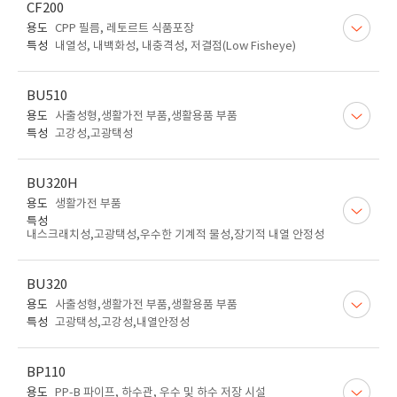
CF200
용도
CPP 필름, 레토르트 식품포장
특성
내열성, 내백화성, 내충격성, 저결점(Low Fisheye)
BU510
용도
사출성형,생활가전 부품,생활용품 부품
특성
고강성,고광택성
BU320H
용도
생활가전 부품
특성
내스크래치성,고광택성,우수한 기계적 물성,장기적 내열 안정성
BU320
용도
사출성형,생활가전 부품,생활용품 부품
특성
고광택성,고강성,내열안정성
BP110
용도
PP-B 파이프, 하수관, 우수 및 하수 저장 시설