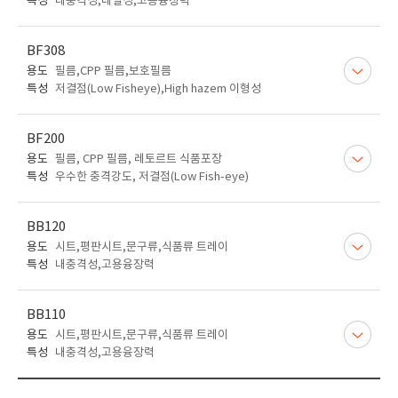
특성
내충격성,내열성,고용융장력
BF308
용도
필름,CPP 필름,보호필름
특성
저결점(Low Fisheye),High hazem 이형성
BF200
용도
필름, CPP 필름, 레토르트 식품포장
특성
우수한 충격강도, 저결점(Low Fish-eye)
BB120
용도
시트,평판시트,문구류,식품류 트레이
특성
내충격성,고용융장력
BB110
용도
시트,평판시트,문구류,식품류 트레이
특성
내충격성,고용융장력