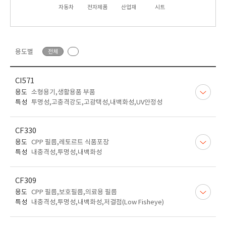
자동차
전자제품
산업재
시트
용도별
전체
CI571
용도
소형용기,생활용품 부품
특성
투명성,고충격강도,고광택성,내백화성,UV안정성
CF330
용도
CPP 필름,레토르트 식품포장
특성
내충격성,투명성,내백화성
CF309
용도
CPP 필름,보호필름,의료용 필름
특성
내충격성,투명성,내백화성,저결점(Low Fisheye)