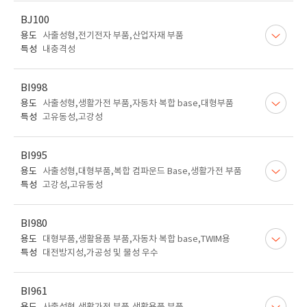
BJ100
용도
사출성형,전기전자 부품,산업자재 부품
특성
내충격성
BI998
용도
사출성형,생활가전 부품,자동차 복합 base,대형부품
특성
고유동성,고강성
BI995
용도
사출성형,대형부품,복합 컴파운드 Base,생활가전 부품
특성
고강성,고유동성
BI980
용도
대형부품,생활용품 부품,자동차 복합 base,TWIM용
특성
대전방지성,가공성 및 물성 우수
BI961