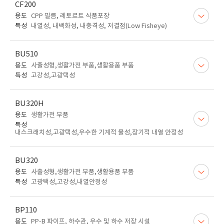
CF200
용도
CPP 필름, 레토르트 식품포장
특성
내열성, 내백화성, 내충격성, 저결점(Low Fisheye)
BU510
용도
사출성형,생활가전 부품,생활용품 부품
특성
고강성,고광택성
BU320H
용도
생활가전 부품
특성
내스크래치성,고광택성,우수한 기계적 물성,장기적 내열 안정성
BU320
용도
사출성형,생활가전 부품,생활용품 부품
특성
고광택성,고강성,내열안정성
BP110
용도
PP-B 파이프, 하수관, 우수 및 하수 저장 시설