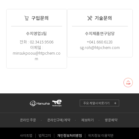
구입문의
기술문의
수지영업1팀
수지제품연구담당
전화 : 02.3415.9506
+041.660.6128
이메일 :
sg.roh@htpchem.com
minsukpoou@htpchem.co
m
주요 계열사 바로가기
온라인 주문
온라인구매/계약
제보하기
방문예약
사이트맵
법적고지
개인정보처리방침
위치정보 이용약관