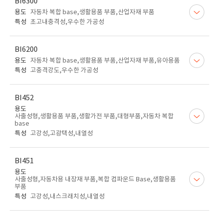
BI6300
용도
자동차 복합 base,생활용품 부품,산업자재 부품
특성
초고내충격성,우수한 가공성
BI6200
용도
자동차 복합 base,생활용품 부품,산업자재 부품,유아용품
특성
고충격강도,우수한 가공성
BI452
용도
사출성형,생활용품 부품,생활가전 부품,대형부품,자동차 복합
base
특성
고강성,고광택성,내열성
BI451
용도
사출성형,자동차용 내장재 부품,복합 컴파운드 Base,생활용품
부품
특성
고강성,내스크래치성,내열성