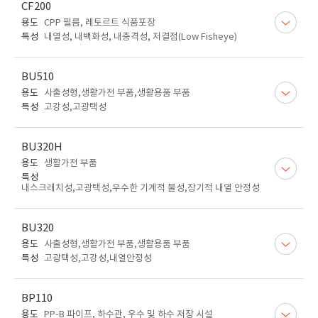
CF200
용도
CPP 필름, 레토르트 식품포장
특성
내열성, 내백화성, 내충격성, 저결점(Low Fisheye)
BU510
용도
사출성형,생활가전 부품,생활용품 부품
특성
고강성,고광택성
BU320H
용도
생활가전 부품
특성
내스크래치성,고광택성,우수한 기계적 물성,장기적 내열 안정성
BU320
용도
사출성형,생활가전 부품,생활용품 부품
특성
고광택성,고강성,내열안정성
BP110
용도
PP-B 파이프, 하수관, 우수 및 하수 저장 시설