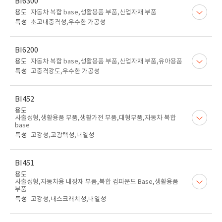
BI6300
용도
자동차 복합 base,생활용품 부품,산업자재 부품
특성
초고내충격성,우수한 가공성
BI6200
용도
자동차 복합 base,생활용품 부품,산업자재 부품,유아용품
특성
고충격강도,우수한 가공성
BI452
용도
사출성형,생활용품 부품,생활가전 부품,대형부품,자동차 복합
base
특성
고강성,고광택성,내열성
BI451
용도
사출성형,자동차용 내장재 부품,복합 컴파운드 Base,생활용품
부품
특성
고강성,내스크래치성,내열성