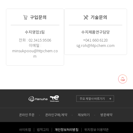
구입문의
기술문의
수지영업1팀
수지제품연구담당
전화 : 02.3415.9506
+041.660.6128
이메일 :
sg.roh@htpchem.com
minsukpoou@htpchem.co
m
주요 계열사 바로가기
온라인 주문
온라인구매/계약
제보하기
방문예약
사이트맵
법적고지
개인정보처리방침
위치정보 이용약관