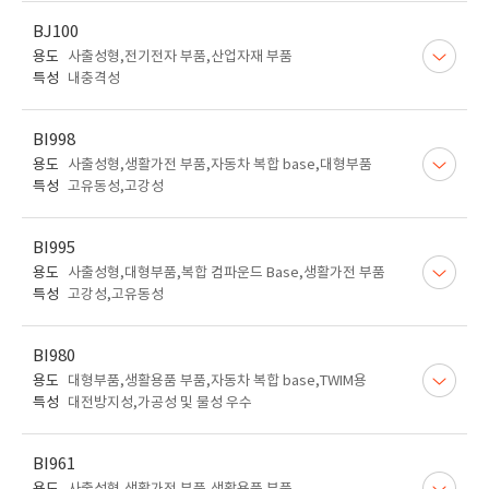
BJ100
용도
사출성형,전기전자 부품,산업자재 부품
특성
내충격성
BI998
용도
사출성형,생활가전 부품,자동차 복합 base,대형부품
특성
고유동성,고강성
BI995
용도
사출성형,대형부품,복합 컴파운드 Base,생활가전 부품
특성
고강성,고유동성
BI980
용도
대형부품,생활용품 부품,자동차 복합 base,TWIM용
특성
대전방지성,가공성 및 물성 우수
BI961