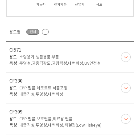
자동차
전자제품
산업재
시트
용도별
전체
CI571
용도
소형용기,생활용품 부품
특성
투명성,고충격강도,고광택성,내백화성,UV안정성
CF330
용도
CPP 필름,레토르트 식품포장
특성
내충격성,투명성,내백화성
CF309
용도
CPP 필름,보호필름,의료용 필름
특성
내충격성,투명성,내백화성,저결점(Low Fisheye)