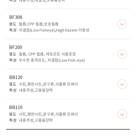
특성
내충격성,내열성,고용융장력
BF308
용도
필름,CPP 필름,보호필름
특성
저결점(Low Fisheye),High hazem 이형성
BF200
용도
필름, CPP 필름, 레토르트 식품포장
특성
우수한 충격강도, 저결점(Low Fish-eye)
BB120
용도
시트,평판시트,문구류,식품류 트레이
특성
내충격성,고용융장력
BB110
용도
시트,평판시트,문구류,식품류 트레이
특성
내충격성,고용융장력