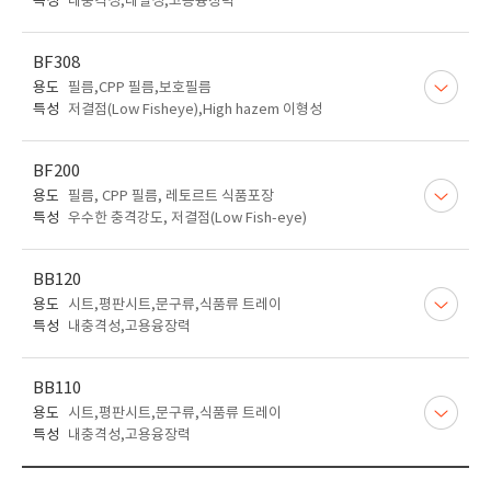
특성
내충격성,내열성,고용융장력
BF308
용도
필름,CPP 필름,보호필름
특성
저결점(Low Fisheye),High hazem 이형성
BF200
용도
필름, CPP 필름, 레토르트 식품포장
특성
우수한 충격강도, 저결점(Low Fish-eye)
BB120
용도
시트,평판시트,문구류,식품류 트레이
특성
내충격성,고용융장력
BB110
용도
시트,평판시트,문구류,식품류 트레이
특성
내충격성,고용융장력