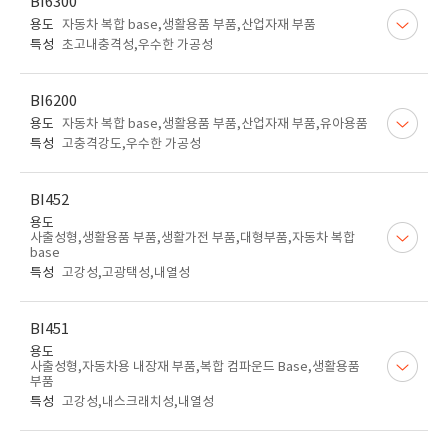
BI6300
용도
자동차 복합 base,생활용품 부품,산업자재 부품
특성
초고내충격성,우수한 가공성
BI6200
용도
자동차 복합 base,생활용품 부품,산업자재 부품,유아용품
특성
고충격강도,우수한 가공성
BI452
용도
사출성형,생활용품 부품,생활가전 부품,대형부품,자동차 복합
base
특성
고강성,고광택성,내열성
BI451
용도
사출성형,자동차용 내장재 부품,복합 컴파운드 Base,생활용품
부품
특성
고강성,내스크래치성,내열성