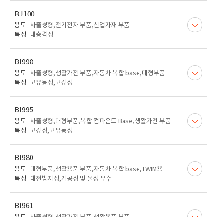
BJ100
용도
사출성형,전기전자 부품,산업자재 부품
특성
내충격성
BI998
용도
사출성형,생활가전 부품,자동차 복합 base,대형부품
특성
고유동성,고강성
BI995
용도
사출성형,대형부품,복합 컴파운드 Base,생활가전 부품
특성
고강성,고유동성
BI980
용도
대형부품,생활용품 부품,자동차 복합 base,TWIM용
특성
대전방지성,가공성 및 물성 우수
BI961