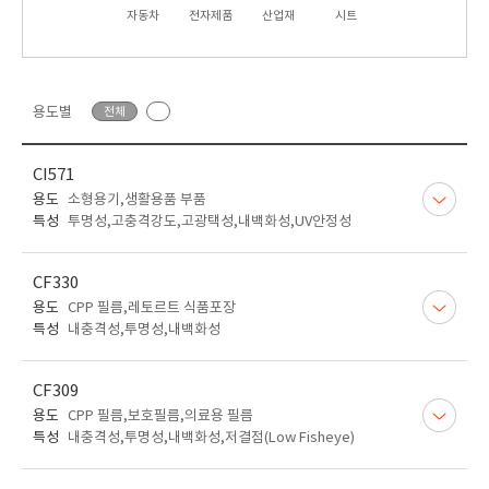
자동차
전자제품
산업재
시트
용도별
전체
CI571
용도
소형용기,생활용품 부품
특성
투명성,고충격강도,고광택성,내백화성,UV안정성
CF330
용도
CPP 필름,레토르트 식품포장
특성
내충격성,투명성,내백화성
CF309
용도
CPP 필름,보호필름,의료용 필름
특성
내충격성,투명성,내백화성,저결점(Low Fisheye)