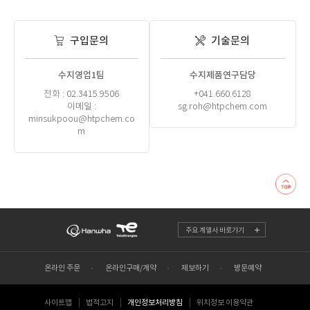
구입문의
기술문의
수지영업1팀
수지제품연구담당
전화 : 02.3415.9506
+041.660.6128
이메일 :
sg.roh@htpchem.com
minsukpoou@htpchem.co
m
주요 계열사 바로가기
온라인 주문
온라인구매/계약
제보하기
방문예약
사이트맵
법적고지
개인정보처리방침
위치정보 이용약관