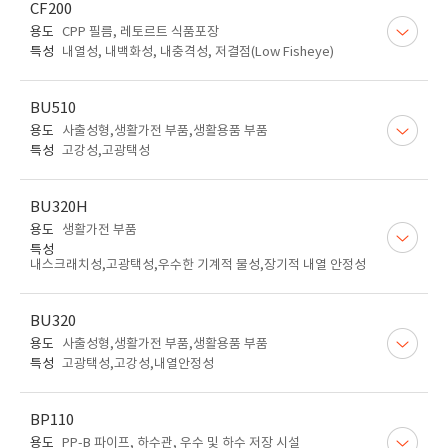
CF200
용도
CPP 필름, 레토르트 식품포장
특성
내열성, 내백화성, 내충격성, 저결점(Low Fisheye)
BU510
용도
사출성형,생활가전 부품,생활용품 부품
특성
고강성,고광택성
BU320H
용도
생활가전 부품
특성
내스크래치성,고광택성,우수한 기계적 물성,장기적 내열 안정성
BU320
용도
사출성형,생활가전 부품,생활용품 부품
특성
고광택성,고강성,내열안정성
BP110
용도
PP-B 파이프, 하수관, 우수 및 하수 저장 시설