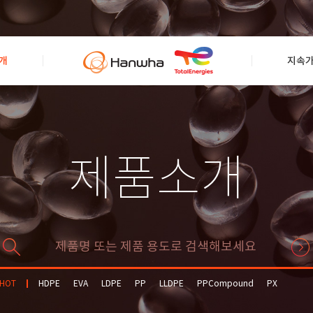
개
지속
제품소개
HOT
HDPE
EVA
LDPE
PP
LLDPE
PPCompound
PX
Solvent