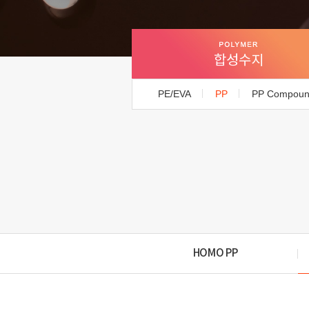
합성수지
PE/EVA
PP
PP Compou
HOMO PP