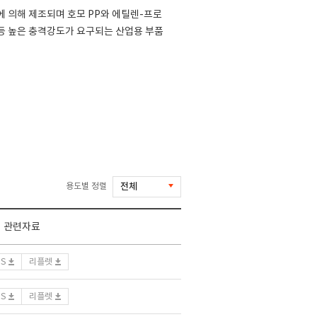
 의해 제조되며 호모 PP와 에틸렌-프로
 등 높은 충격강도가 요구되는 산업용 부품
용도별 정렬
관련자료
DS
리플렛
DS
리플렛