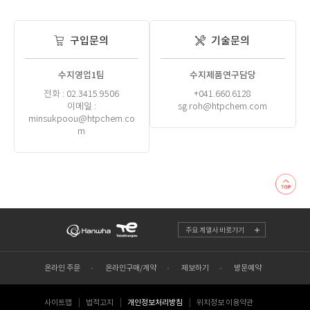
구입문의
기술문의
수지영업1팀
수지제품연구담당
전화 : 02.3415.9506
+041.660.6128
이메일 :
sg.roh@htpchem.com
minsukpoou@htpchem.co
m
주요 계열사 바로가기
온라인 주문
온라인구매/계약
제보하기
방문예약
사이트맵
법적고지
개인정보처리방침
위치정보 이용약관