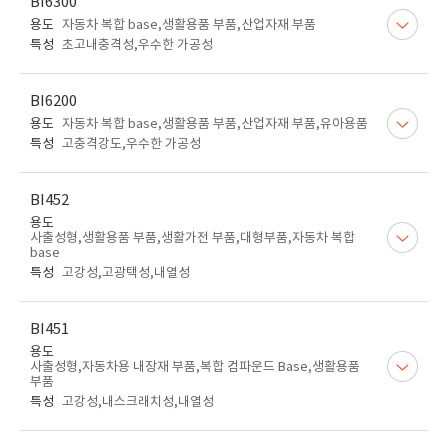
BI6300
용도
자동차 복합 base,생활용품 부품,산업자재 부품
특성
초고내충격성,우수한 가공성
BI6200
용도
자동차 복합 base,생활용품 부품,산업자재 부품,유아용품
특성
고충격강도,우수한 가공성
BI452
용도
사출성형,생활용품 부품,생활가전 부품,대형부품,자동차 복합
base
특성
고강성,고광택성,내열성
BI451
용도
사출성형,자동차용 내장재 부품,복합 컴파운드 Base,생활용품
부품
특성
고강성,내스크래치성,내열성