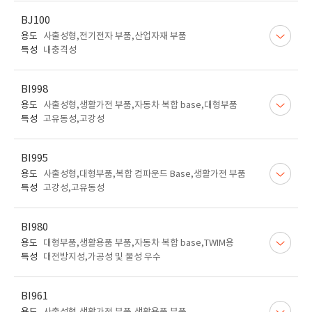
BJ100
용도
사출성형,전기전자 부품,산업자재 부품
특성
내충격성
BI998
용도
사출성형,생활가전 부품,자동차 복합 base,대형부품
특성
고유동성,고강성
BI995
용도
사출성형,대형부품,복합 컴파운드 Base,생활가전 부품
특성
고강성,고유동성
BI980
용도
대형부품,생활용품 부품,자동차 복합 base,TWIM용
특성
대전방지성,가공성 및 물성 우수
BI961