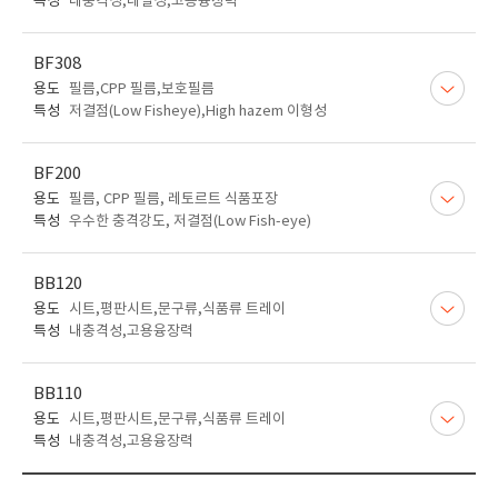
특성
내충격성,내열성,고용융장력
BF308
용도
필름,CPP 필름,보호필름
특성
저결점(Low Fisheye),High hazem 이형성
BF200
용도
필름, CPP 필름, 레토르트 식품포장
특성
우수한 충격강도, 저결점(Low Fish-eye)
BB120
용도
시트,평판시트,문구류,식품류 트레이
특성
내충격성,고용융장력
BB110
용도
시트,평판시트,문구류,식품류 트레이
특성
내충격성,고용융장력