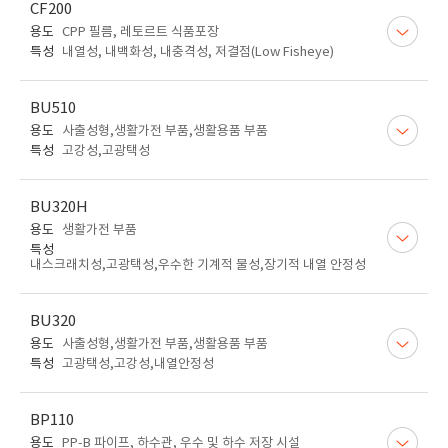
CF200
용도
CPP 필름, 레토르트 식품포장
특성
내열성, 내백화성, 내충격성, 저결점(Low Fisheye)
BU510
용도
사출성형,생활가전 부품,생활용품 부품
특성
고강성,고광택성
BU320H
용도
생활가전 부품
특성
내스크래치성,고광택성,우수한 기계적 물성,장기적 내열 안정성
BU320
용도
사출성형,생활가전 부품,생활용품 부품
특성
고광택성,고강성,내열안정성
BP110
용도
PP-B 파이프, 하수관, 우수 및 하수 저장 시설