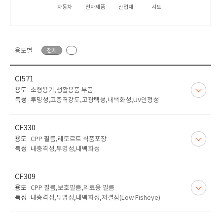
자동차
전자제품
산업재
시트
용도별
전체
CI571
용도
소형용기,생활용품 부품
특성
투명성,고충격강도,고광택성,내백화성,UV안정성
CF330
용도
CPP 필름,레토르트 식품포장
특성
내충격성,투명성,내백화성
CF309
용도
CPP 필름,보호필름,의료용 필름
특성
내충격성,투명성,내백화성,저결점(Low Fisheye)